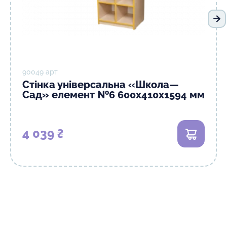
На
90049 арт
Стінка універсальна «Школа—
Сад» елемент №6 600х410х1594 мм
4 039 ₴
В кошик