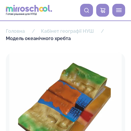
0
Готові рішення для НУШ
Головна
Кабінет географії НУШ
Модель океанічного хребта