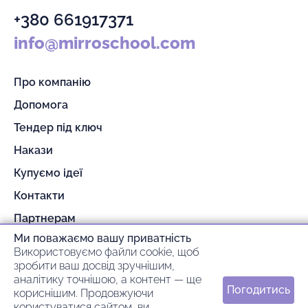
+380 661917371
info@mirroschool.com
Про компанію
Допомога
Тендер під ключ
Накази
Купуємо ідеї
Контакти
Партнерам
Ми поважаємо вашу приватність
Гарантія та повернення
Використовуємо файли cookie, щоб
Оплата та доставка
зробити ваш досвід зручнішим,
аналітику точнішою, а контент — ще
Погодитись
кориснішим. Продовжуючи
© 2026 mirroschool
користуватися сайтом, ви