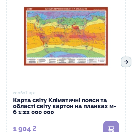
На
20060T арт
Карта світу Кліматичні пояси та
області світу картон на планках м-
б 1:22 000 000
1 904 ₴
В кошик