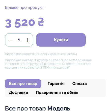
Більше про продукт
3 520 ₴
Купити
Відповідає концепції Нової Української школи
Відповідає наказу №574/29.04.2020 "Про затвердження
типового переліку засобів навчання та обладнання для
навчальних кабінетів і STEM-лібораторій"
Все про товар
Гарантія
Оплата
Доставка
Повернення та обмін
Все про товар
Модель