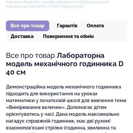
типового переліку засобів навчання та обладнання для
навчальних кабінетів і STEM-лібораторій"
Все про товар
Гарантія
Оплата
Доставка
Повернення та обмін
Все про товар
Лабораторна
модель механічного годинника D
40 см
Демонстраційна модель механічного годинника
підходить для використання на уроках
математики у початковій школі для вивчення теми
«Вимірювання величин». Допомагає дітям
орієнтуватись у часі. Дана модель максимально
нагадує справжній годинник, має дві рухомі
взаємопов'язані стрілки (годинна, хвилинна та