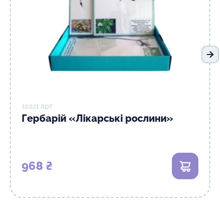
На
10221 арт
Гербарій «Лікарські рослини»
968 ₴
В кошик