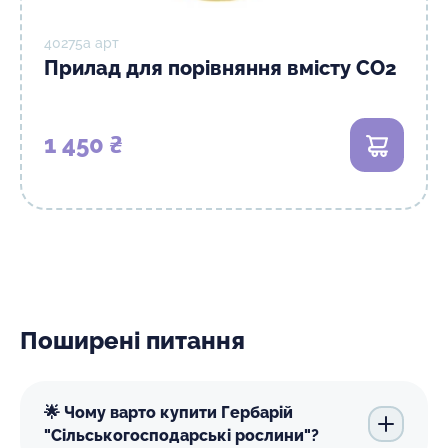
40275а арт
Прилад для порівняння вмісту СО2
1 450 ₴
В кошик
Поширені питання
🌟 Чому варто купити Гербарій
"Сільськогосподарські рослини"?