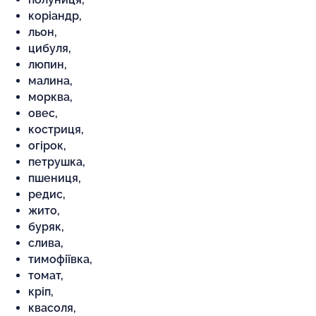
коріандр,
льон,
цибуля,
люпин,
малина,
морква,
овес,
костриця,
огірок,
петрушка,
пшениця,
редис,
жито,
буряк,
слива,
тимофіївка,
томат,
кріп,
квасоля,