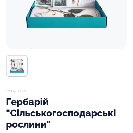
10175а арт
Гербарій
"Сільськогосподарські
рослини"