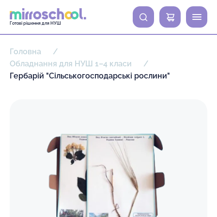
0
Готові рішення для НУШ
Головна
Обладнання для НУШ 1–4 класи
Гербарій "Сільськогосподарські рослини"