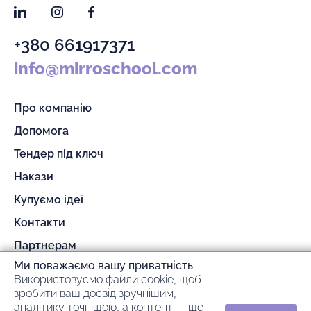
LinkedIn
Instagram
Facebook
+380 661917371
info@mirroschool.com
Про компанію
Допомога
Тендер під ключ
Накази
Купуємо ідеї
Контакти
Партнерам
Ми поважаємо вашу приватність
Гарантія та повернення
Використовуємо файли cookie, щоб
Оплата та доставка
зробити ваш досвід зручнішим,
аналітику точнішою, а контент — ще