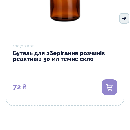
На
10071а арт
Бутель для зберігання розчинів
реактивів 30 мл темне скло
72 ₴
В кошик