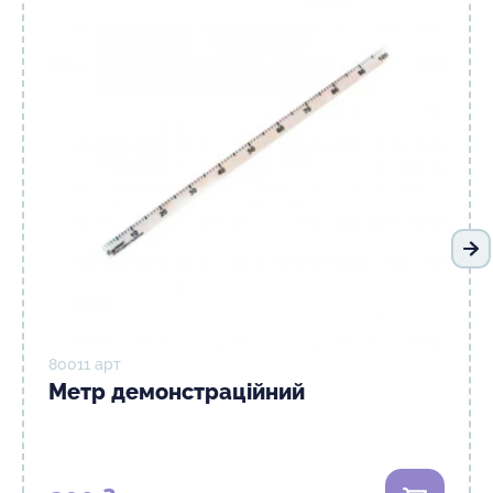
На
80011 арт
Метр демонстраційний