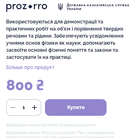
Використовуються для демонстрації та
практичних робіт на об'єм і порівняння твердих
речовин та рідини. Забезпечують усвідомлення
учнями основ фізики як науки; допомагають
засвоїти основні фізичні поняття та закони та
застосувати їх на практиці.
Більше про продукт
800 ₴
Купити
Відповідає концепції Нової Української школи
Відповідає наказу №574/29.04.2020 "Про затвердження
типового переліку засобів навчання та обладнання для