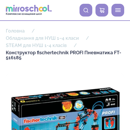
0
Комплексне оснащення шкіл
Головна
Обладнання для НУШ 1–4 класи
STEAM для НУШ 1-4 класів
Конструктор fischertechnik PROFI Пневматика FT-
516185