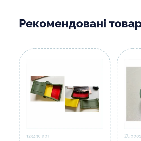
Рекомендовані това
12349с арт
ZU0001