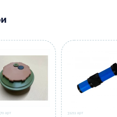
ри
7о арт
31211 арт