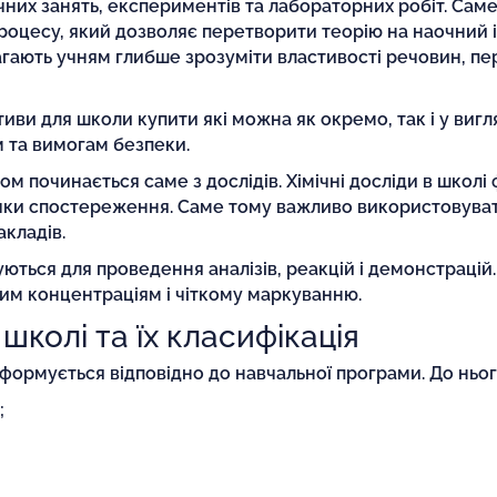
них занять, експериментів та лабораторних робіт. Саме 
оцесу, який дозволяє перетворити теорію на наочний і
магають учням глибше зрозуміти властивості речовин, пер
тиви для школи купити які можна як окремо, так і у вигл
 та вимогам безпеки.
м починається саме з дослідів. Хімічні досліди в школі
ички спостереження. Саме тому важливо використовува
акладів.
уються для проведення аналізів, реакцій і демонстрацій
им концентраціям і чіткому маркуванню.
 школі та їх класифікація
 формується відповідно до навчальної програми. До ньог
;