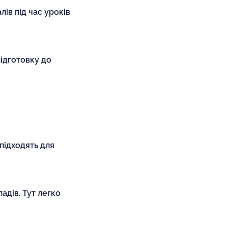
ів під час уроків
підготовку до
 підходять для
адів. Тут легко