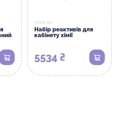
30161 арт
ля
Набір реактивів для
вний
кабінету хімії
5534 ₴