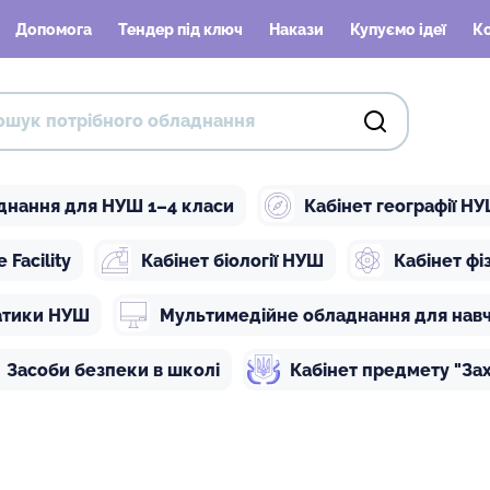
Допомога
Тендер під ключ
Накази
Купуємо ідеї
К
днання для НУШ 1–4 класи
Кабінет географії Н
Facility
Кабінет біології НУШ
Кабінет ф
атики НУШ
Мультимедійне обладнання для нав
Засоби безпеки в школі
Кабінет предмету "Зах