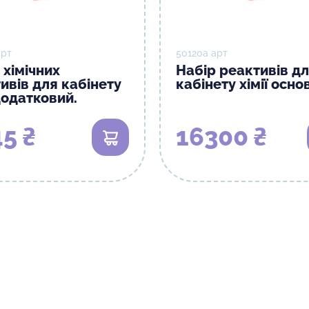
арт
50120а арт
 хімічних
Набір реактивів д
ивів для кабінету
кабінету хімії осно
 додатковий.
5 ₴
16300 ₴