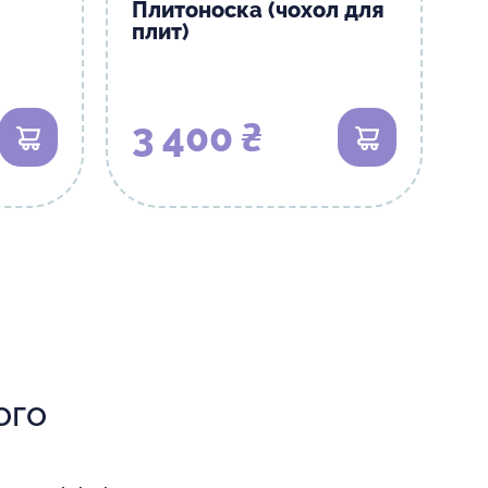
Плитоноска (чохол для
плит)
3 400 ₴
В кошик
В кошик
ого