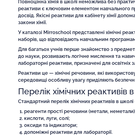
Повноцінна хімія в школі неможлива без практич
реактиви є ключовим елементом навчального пр
досвід. Якісні реактиви для кабінету хімії допо
закони хімії.
У каталозі Mirroschool представлені хімічні реак
наборів, що відповідають навчальним програмам
Для багатьох учнів перше знайомство з предмето
до науки, розвивають логічне мислення та нав
лабораторні реактиви, призначені для освітніх з
Реактиви це — хімічні речовини, які використов
середовищі особливу увагу приділяють безпечн
Перелік хімічних реактивів в
Стандартний перелік хімічних реактивів в школі
реагенти прості речовини (метали, неметали)
кислоти, луги, солі;
оксиди та індикатори;
допоміжні реактиви для лабораторії.