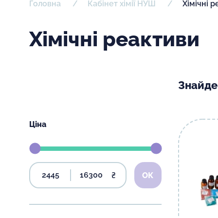
Головна
Кабінет хімії НУШ
Хімічні 
Хімічні реактиви
Знайде
Ціна
₴
ОК