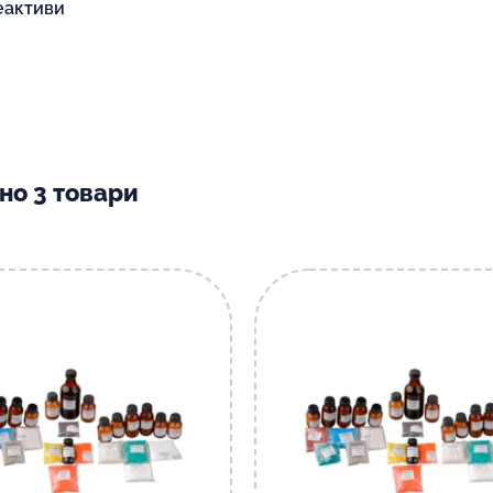
реактиви
но 3 товари