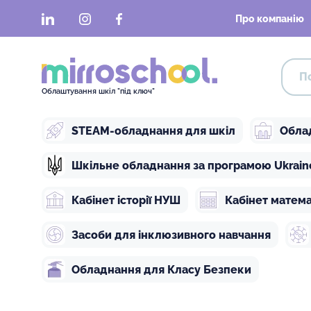
LinkedIn
Instagram
Facebook
Про компанію
Облаштування шкіл "під ключ"
STEAM-обладнання для шкіл
Обла
Шкільне обладнання за програмою Ukraine 
Кабінет історії НУШ
Кабінет матем
Засоби для інклюзивного навчання
Обладнання для Класу Безпеки