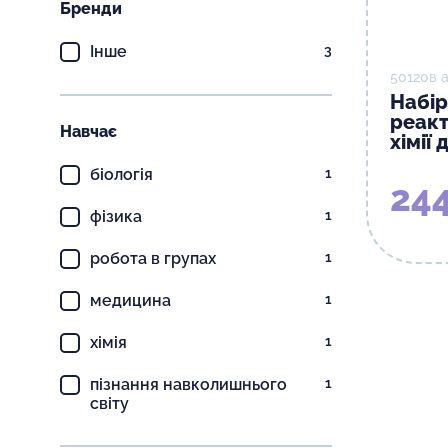
Бренди
Інше
3
50120в 
Набір
реакт
Навчає
хімії
біологія
1
244
фізика
1
робота в групах
1
медицина
1
хімія
1
пізнання навколишнього
1
світу