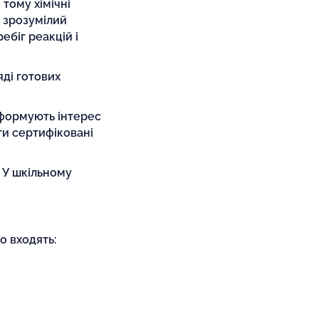
тому хімічні
 зрозумілий
ебіг реакцій і
яді готових
 формують інтерес
ти сертифіковані
. У шкільному
о входять: