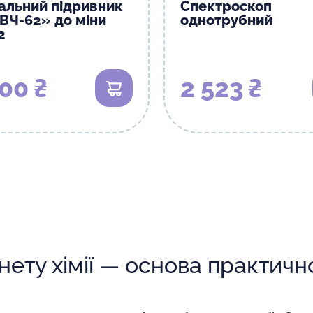
альний підривник
Спектроскоп
ВЧ-62» до міни
однотрубний
2
00 ₴
2 523 ₴
В кошик
інету хімії — основа практичн