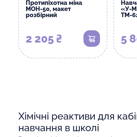
Протипіхотна міна
Навч
МОН-50, макет
«У-М
розбірний
ТМ-6
2 205 ₴
5 8
В кошик
Хімічні реактиви для каб
навчання в школі