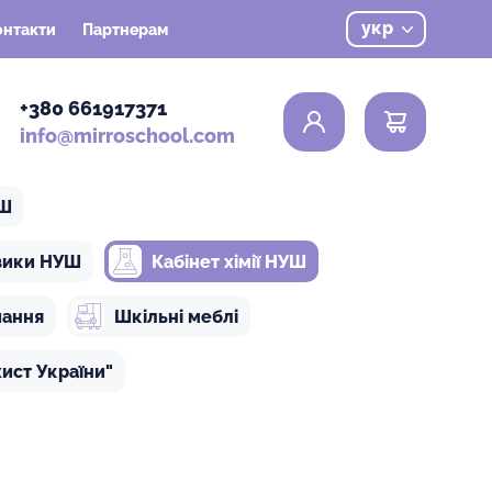
укр
онтакти
Партнерам
0
+380 661917371
info@mirroschool.com
УШ
ізики НУШ
Кабінет хімії НУШ
чання
Шкільні меблі
ист України"