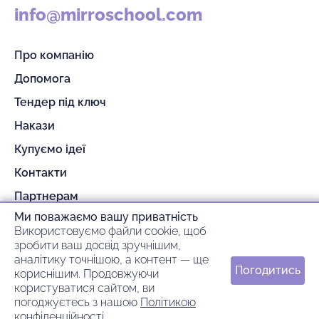
info@mirroschool.com
Про компанію
Допомога
Тендер під ключ
Накази
Купуємо ідеї
Контакти
Партнерам
Ми поважаємо вашу приватність
Гарантія та повернення
Використовуємо файли cookie, щоб
Оплата та доставка
зробити ваш досвід зручнішим,
аналітику точнішою, а контент — ще
Погодитись
кориснішим. Продовжуючи
© 2026 mirroschool
користуватися сайтом, ви
погоджуєтесь з нашою
Політикою
ideil.
Зроблено в
конфіденційності