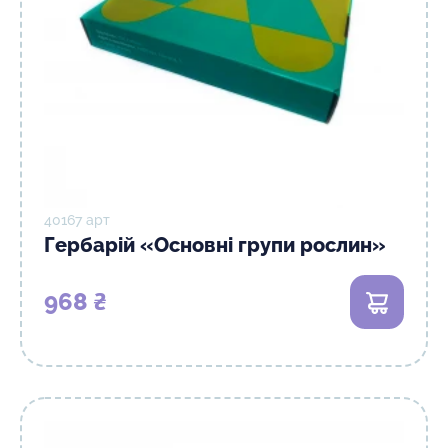
40167 арт
Гербарій «Основні групи рослин»
968 ₴