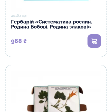
40169 арт
Гербарій «Систематика рослин.
Родина Бобові. Родина злакові»
968 ₴