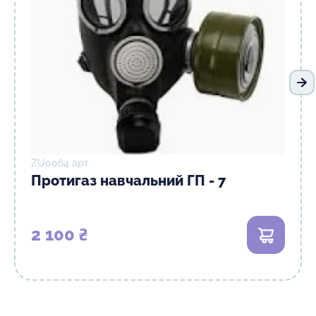
На
ZU0064 арт
Протигаз навчальний ГП - 7
2 100 ₴
В кошик