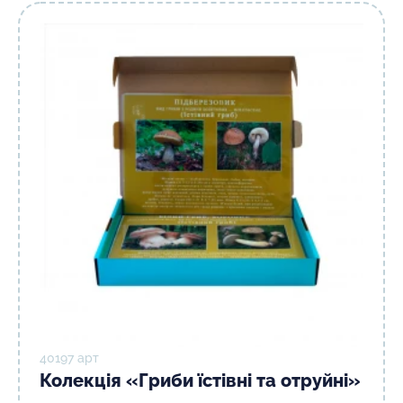
40197 арт
Колекція «Гриби їстівні та отруйні»