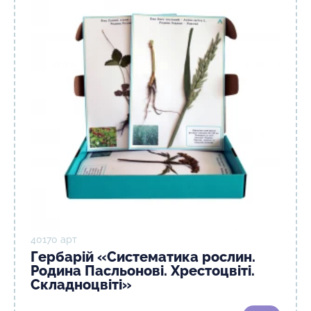
40170 арт
Гербарій «Систематика рослин.
Родина Пасльонові. Хрестоцвіті.
Складноцвіті»