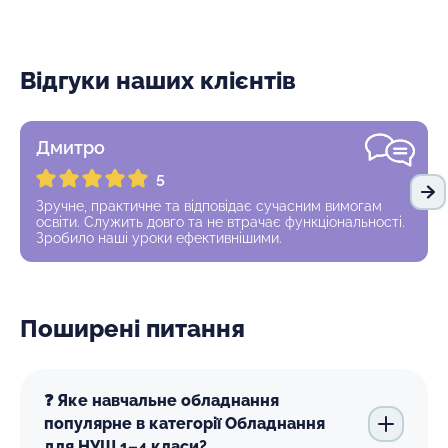
Відгуки наших клієнтів
Дмитро
5
На
Зручне, практичне та відповідає сучасним вимогам
освіти. Служить довго та не втрачає функціональності.
Зробило наші уроки ефективнішими.
Поширені питання
❓ Яке навчальне обладнання
популярне в категорії Обладнання
для НУШ 1–4 класи?