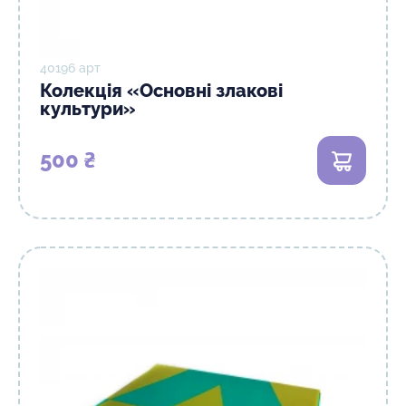
40196 арт
Колекція «Основні злакові
культури»
500 ₴