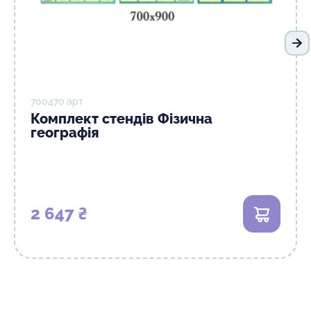
На
70047о арт
Комплект стендів Фізична
географія
2 647 ₴
В кошик