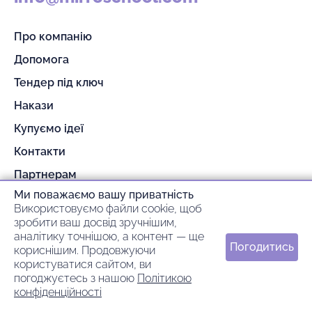
Про компанію
Допомога
Тендер під ключ
Накази
Купуємо ідеї
Контакти
Партнерам
Ми поважаємо вашу приватність
Гарантія та повернення
Використовуємо файли cookie, щоб
Оплата та доставка
зробити ваш досвід зручнішим,
аналітику точнішою, а контент — ще
Погодитись
кориснішим. Продовжуючи
© 2026 mirroschool
користуватися сайтом, ви
погоджуєтесь з нашою
Політикою
ideil.
Зроблено в
конфіденційності