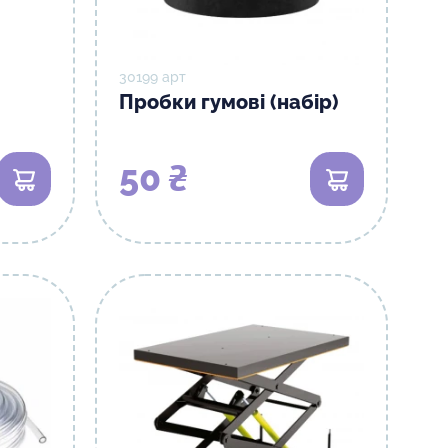
30199 арт
Пробки гумові (набір)
50 ₴