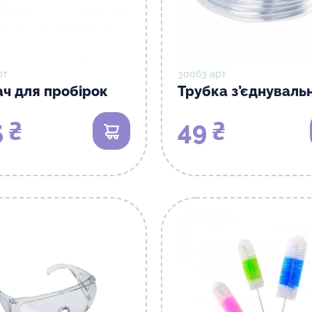
рт
30063 арт
ч для пробірок
Трубка з’єднуваль
 ₴
49 ₴