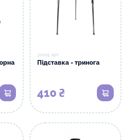
30025 арт
торна
Підставка - тринога
410 ₴