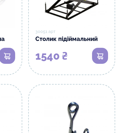
30051 арт
на
Столик підіймальний
1540 ₴