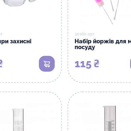
рт
30160 арт
ри захисні
Набір йоржів для 
посуду
₴
115 ₴