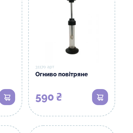
31170 арт
Огниво повітряне
590 ₴