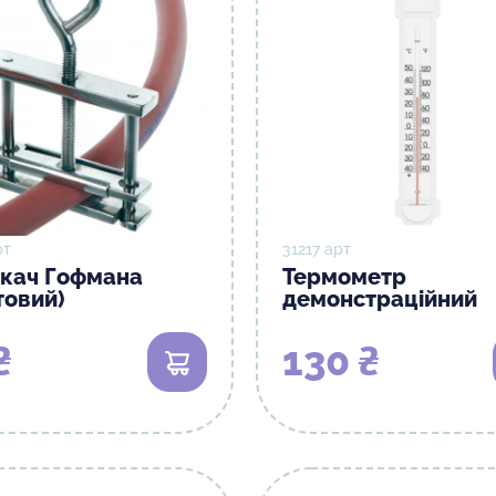
рт
31217 арт
скач Гофмана
Термометр
товий)
демонстраційний
₴
130 ₴