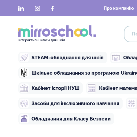
LinkedIn
Instagram
Facebook
Про компанію
Інтерактивні класи для шкіл
STEAM-обладнання для шкіл
Обла
Шкільне обладнання за програмою Ukraine 
Кабінет історії НУШ
Кабінет матем
Засоби для інклюзивного навчання
Обладнання для Класу Безпеки