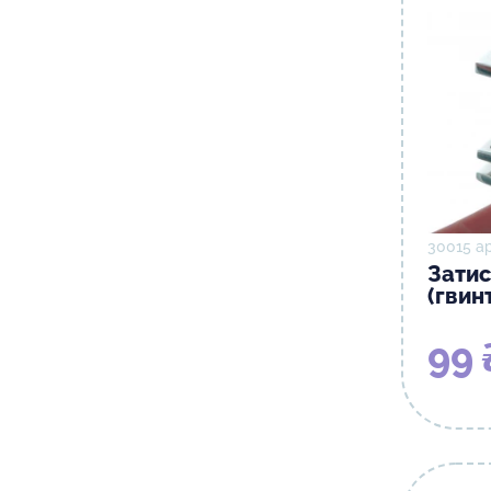
30015 а
Зати
(гвин
99 