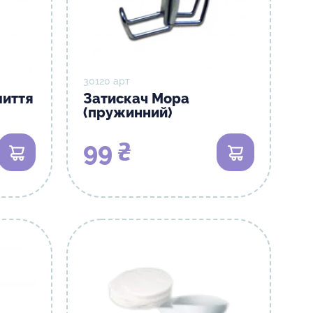
30120 арт
миття
Затискач Мора
(пружинний)
99 ₴