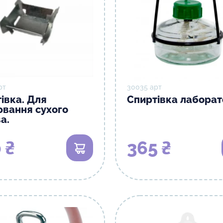
рт
30035 арт
івка. Для
Спиртівка лабора
вання сухого
а.
 ₴
365 ₴