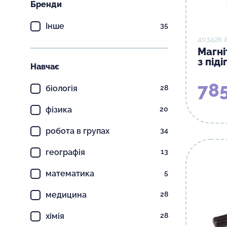
Бренди
Інше
35
40342в 
Магні
з піді
Навчає
785
біологія
28
фізика
20
робота в групах
34
географія
13
математика
5
медицина
28
хімія
28