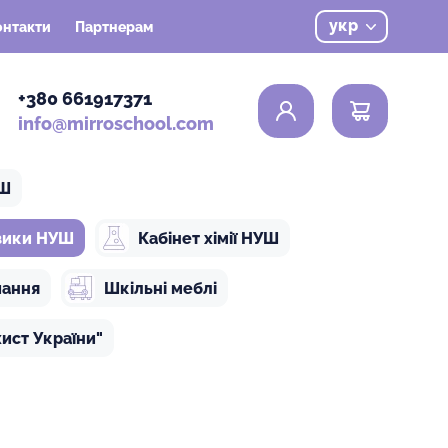
укр
онтакти
Партнерам
0
+380 661917371
info@mirroschool.com
УШ
ізики НУШ
Кабінет хімії НУШ
чання
Шкільні меблі
ист України"