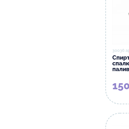
30036 а
Спирт
спалю
палив
150