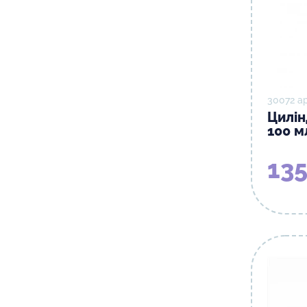
30072 а
Цилі
100 м
135