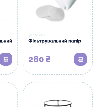
30064 арт
льний
Фільтрувальний папір
280 ₴