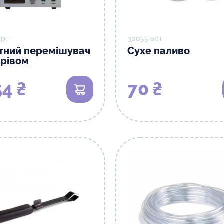
арт
30055 арт
тний перемішувач
Сухе паливо
грівом
4 ₴
70 ₴