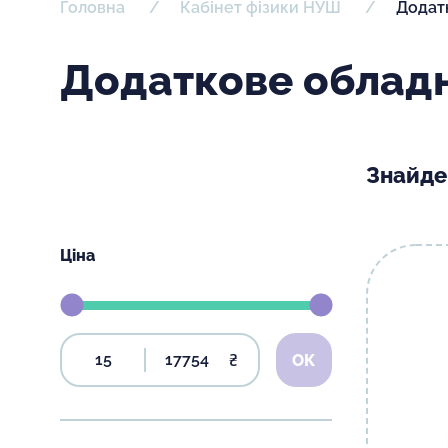
Головна
Кабінет фізики НУШ
Додат
Додаткове обладн
Знайде
Ціна
₴
ОК