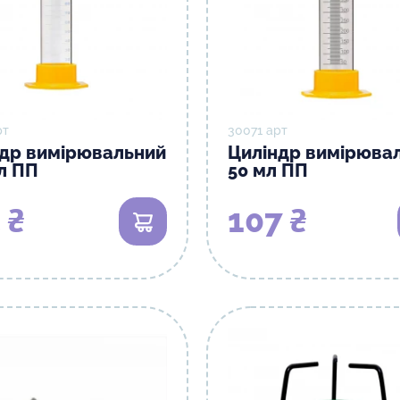
рт
30071 арт
ндр вимірювальний
Циліндр вимірюва
л ПП
50 мл ПП
 ₴
107 ₴