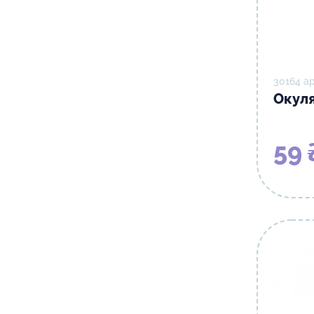
30164 а
Окуля
59 