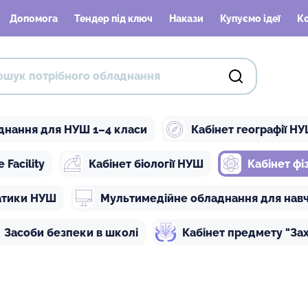
Допомога
Тендер під ключ
Накази
Купуємо ідеї
К
днання для НУШ 1–4 класи
Кабінет географії Н
Facility
Кабінет біології НУШ
Кабінет ф
атики НУШ
Мультимедійне обладнання для нав
Засоби безпеки в школі
Кабінет предмету "Зах