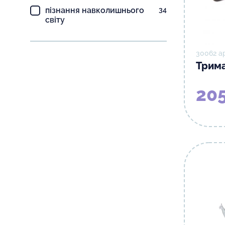
пізнання навколишнього
34
світу
30062 а
Трима
205