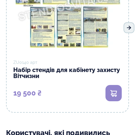
На
ZU0140 арт
Набір стендів для кабінету захисту
Вітчизни
19 500 ₴
В кошик
Користувачі, які подивились