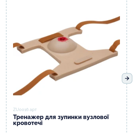
На
ZU0016 арт
Тренажер для зупинки вузлової
кровотечі