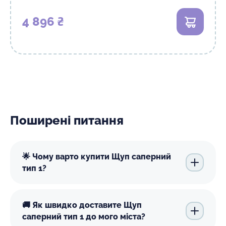
4 896 ₴
В кошик
Поширені питання
🌟 Чому варто купити Щуп саперний
тип 1?
🚚 Як швидко доставите Щуп
саперний тип 1 до мого міста?