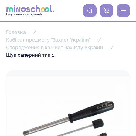
0
Інтерактивні класи для шкіл
Головна
Кабінет предмету "Захист України"
Спорядження в кабінет Захисту України
Щуп саперний тип 1