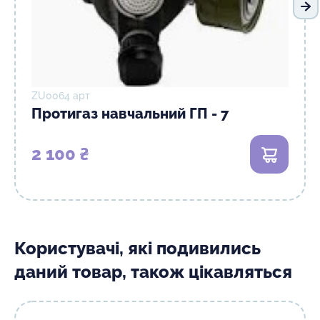
На
ZU0064 арт
Протигаз навчальний ГП - 7
2 100 ₴
В кошик
Користувачі, які подивились
даний товар, також цікавляться