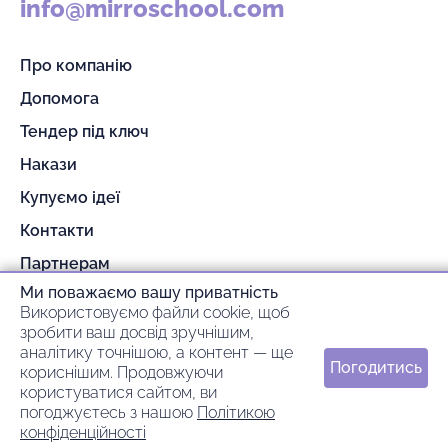
info@mirroschool.com
Про компанію
Допомога
Тендер під ключ
Накази
Купуємо ідеї
Контакти
Партнерам
Ми поважаємо вашу приватність
Гарантія та повернення
Використовуємо файли cookie, щоб
Оплата та доставка
зробити ваш досвід зручнішим,
аналітику точнішою, а контент — ще
Погодитись
кориснішим. Продовжуючи
© 2026 mirroschool
користуватися сайтом, ви
погоджуєтесь з нашою
Політикою
ideil.
Зроблено в
конфіденційності