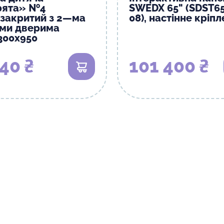
рята» №4
SWEDX 65" (SDST6
взакритий з 2—ма
08), настінне кріп
ми дверима
300х950
40 ₴
101 400 ₴
В кошик