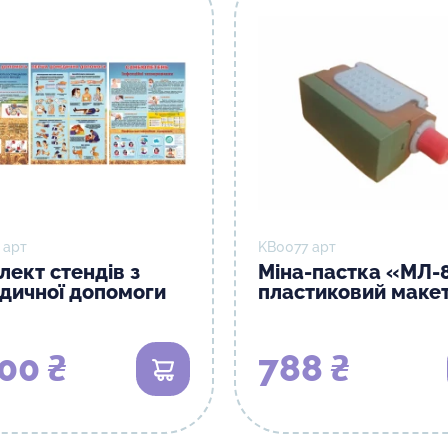
 арт
KB0077 арт
лект стендів з
Міна-пастка «МЛ-
дичної допомоги
пластиковий маке
00 ₴
788 ₴
В кошик