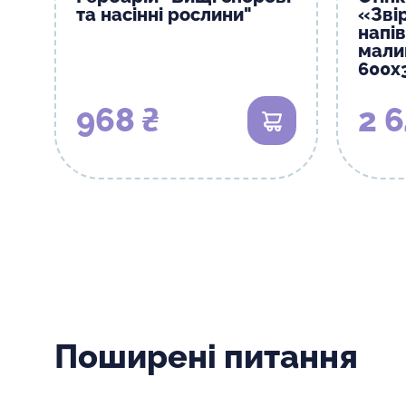
та насінні рослини"
«Зві
напі
мали
600х
968 ₴
2 6
В кошик
Поширені питання