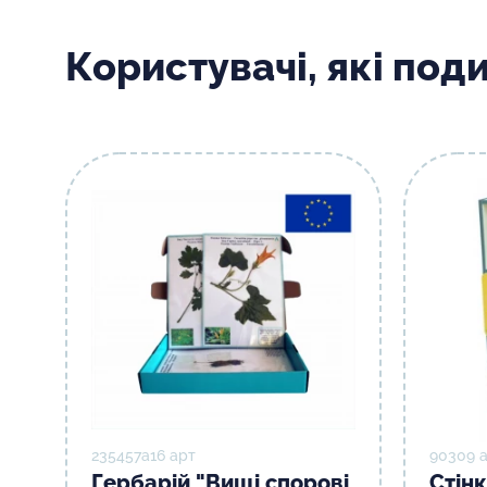
Користувачі, які под
235457а16 арт
90309 
Гербарій "Вищі спорові
Стін