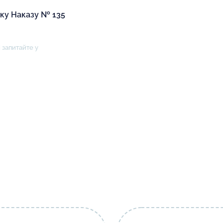
іку Наказу № 135
 запитайте у