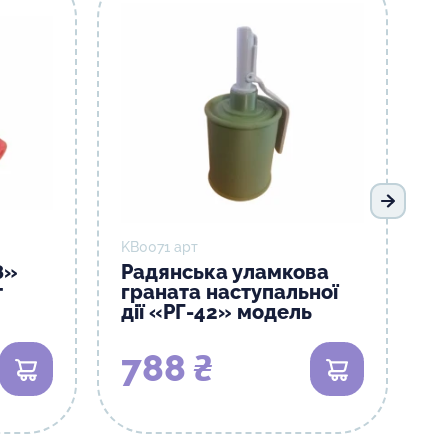
Наступ
KB0071 арт
8»
Радянська уламкова
т
граната наступальної
дії «РГ-42» модель
788 ₴
В кошик
В кошик