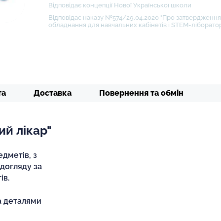
Відповідає концепції Нової Української школи
Відповідає наказу №574/29.04.2020 "Про затвердження 
обладнання для навчальних кабінетів і STEM-ліборатор
та
Доставка
Повернення та обмін
ий лікар"
едметів, з
 догляду за
ів.
а деталями