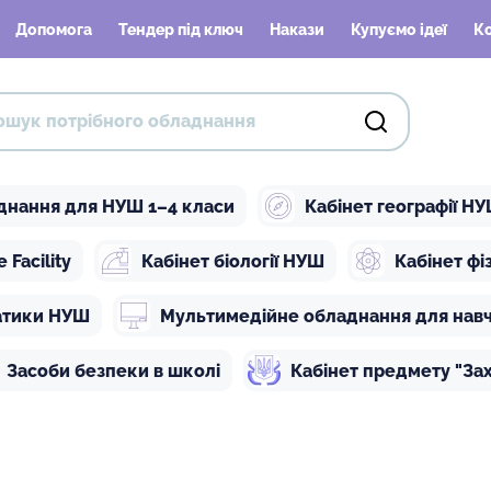
Допомога
Тендер під ключ
Накази
Купуємо ідеї
К
днання для НУШ 1–4 класи
Кабінет географії Н
Facility
Кабінет біології НУШ
Кабінет ф
атики НУШ
Мультимедійне обладнання для нав
Засоби безпеки в школі
Кабінет предмету "Зах