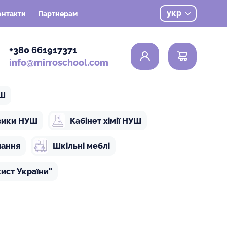
укр
онтакти
Партнерам
0
+380 661917371
info@mirroschool.com
УШ
ізики НУШ
Кабінет хімії НУШ
чання
Шкільні меблі
ист України"