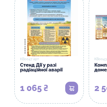
KB0047 арт
KB0043
Стенд Дії у разі
Комп
радіаційної аварії
доме
1 065 ₴
2 5
В кошик