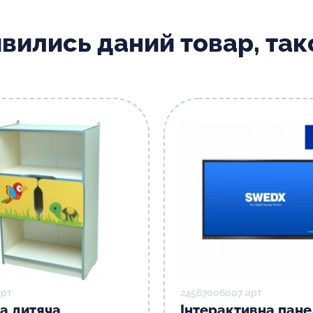
ивились даний товар, та
арт
24567006007 арт
ка дитяча
Інтерактивна пане