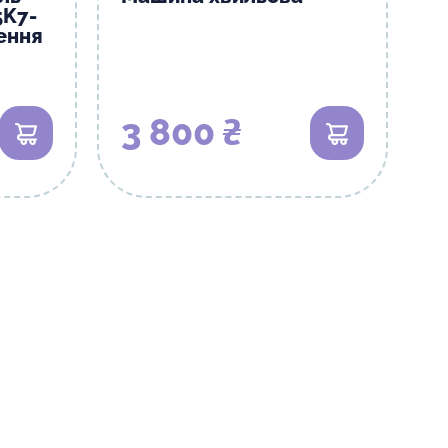
5K7-
лення
3 800 ₴
В кошик
В кошик