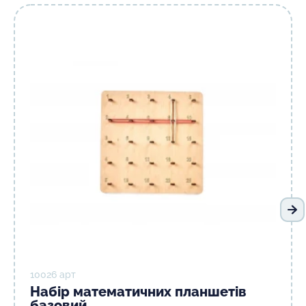
На
10026 арт
Набір математичних планшетів
базовий