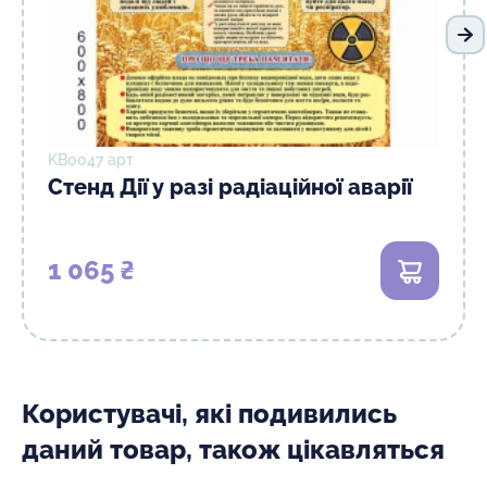
На
KB0047 арт
Стенд Дії у разі радіаційної аварії
1 065 ₴
В кошик
Користувачі, які подивились
даний товар, також цікавляться