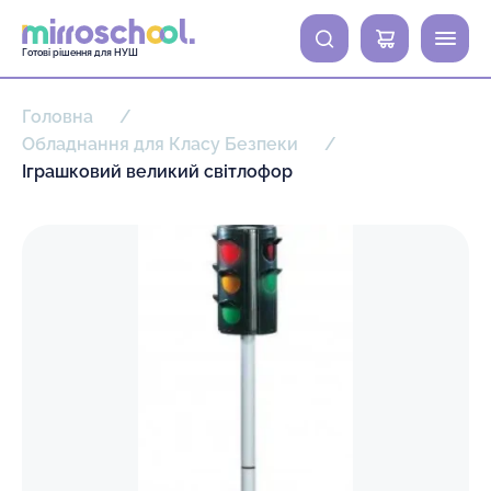
0
Готові рішення для НУШ
Головна
Обладнання для Класу Безпеки
Іграшковий великий світлофор