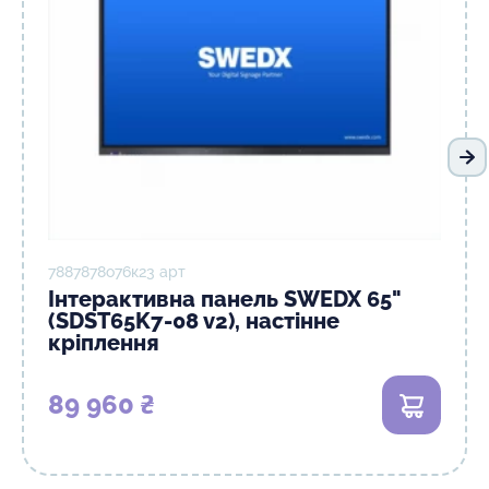
На
7887878о76к23 арт
Інтерактивна панель SWEDX 65"
(SDST65K7-08 v2), настінне
кріплення
89 960 ₴
В кошик