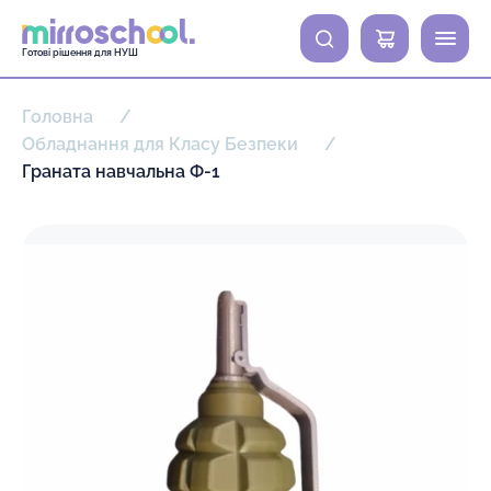
0
Готові рішення для НУШ
Головна
Обладнання для Класу Безпеки
Граната навчальна Ф-1