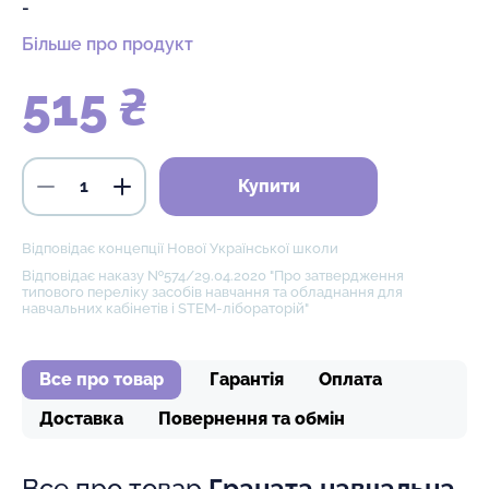
-
Більше про продукт
515 ₴
Купити
Відповідає концепції Нової Української школи
Відповідає наказу №574/29.04.2020 "Про затвердження
типового переліку засобів навчання та обладнання для
навчальних кабінетів і STEM-лібораторій"
Все про товар
Гарантія
Оплата
Доставка
Повернення та обмін
Все про товар
Граната навчальна