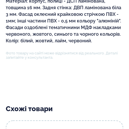
Матеріал: корпус, полиці - ДСП ламінована,
товщина 16 мм. Задня стінка: ДВП ламінована біла
3 мм. Фасад оклеєний крайковою стрічкою ПВХ -
1мм; інші частини ПВХ - 0,5 мм кольору "алюміній".
Фасади оздоблені тематичними МДФ накладками
червоного, жовтого, синього та чорного кольорів.
Колір: білий, жовтий, лайм, червоний.
Фото товару на сайті може відрізнятися від реального. Деталі
запитайте у консультанта.
Схожі товари