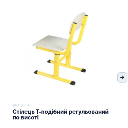
На
90113 арт
Стілець Т-подібний регульований
по висоті