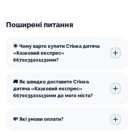
Поширені питання
🌟 Чому варто купити Стінка дитяча
«Казковий експрес»
6670х350х1130мм?
🚚 Як швидко доставите Стінка
дитяча «Казковий експрес»
6670х350х1130мм до мого міста?
💸 Які умови оплати?