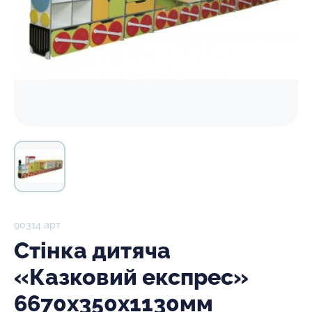
90314 арт
Стінка дитяча
«Казковий експрес»
6670х350х1130мм