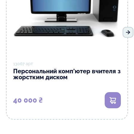
На
13067 арт
Персональний комп'ютер вчителя з
жорстким диском
40 000 ₴
В кошик