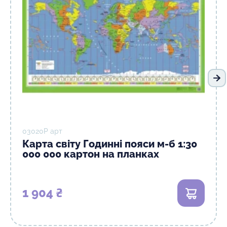
На
03020Р арт
Карта світу Годинні пояси м-б 1:30
000 000 картон на планках
1 904 ₴
В кошик