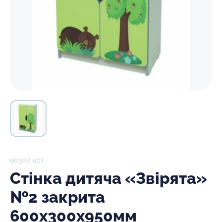
90307 арт
Стінка дитяча «Звірята»
№2 закрита
600х300х950мм