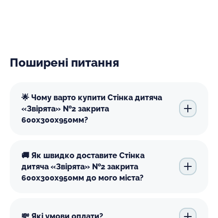
Поширені питання
🌟 Чому варто купити Стінка дитяча
«Звірята» №2 закрита
600х300х950мм?
🚚 Як швидко доставите Стінка
дитяча «Звірята» №2 закрита
600х300х950мм до мого міста?
💸 Які умови оплати?