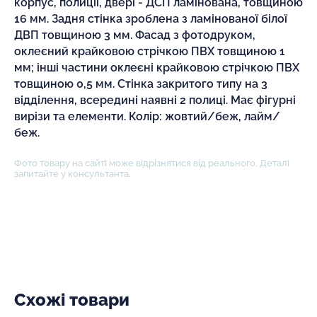
корпус, полиціі, двері - ДСП ламінована, товщиною
16 мм. Задня стінка зроблена з ламінованої білої
ДВП товщиною 3 мм. Фасад з фотодруком,
оклеєний крайковою стрічкою ПВХ товщиною 1
мм; інші частини оклеєні крайковою стрічкою ПВХ
товщиною 0,5 мм. Стінка закритого типу на 3
відділення, всередині наявні 2 полиці. Має фігурні
вирізи та елементи. Колір: жовтий/беж, лайм/
беж.
Фото товару на сайті може відрізнятися від реального. Деталі
запитайте у консультанта.
Схожі товари