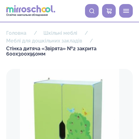
0
Освітнє навчальне обладнання
Головна
Шкільні меблі
Меблі для дошкільних закладів
Стінка дитяча «Звірята» №2 закрита
600х300х950мм