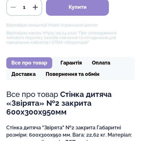
Купити
Відповідає концепції Нової Української школи
Відповідає наказу №574/29.04.2020 "Про затвердження
типового переліку засобів навчання та обладнання для
навчальних кабінетів і STEM-лібораторій"
Все про товар
Гарантія
Оплата
Доставка
Повернення та обмін
Все про товар
Стінка дитяча
«Звірята» №2 закрита
600х300х950мм
Стінка дитяча "Звірята" №2 закрита Габаритні
розміри: 600х300х950 мм. Вага: 22,62 кг. Матеріал: