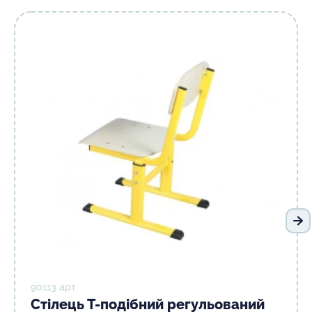
На
90113 арт
Стілець Т-подібний регульований