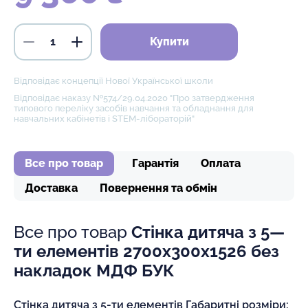
Купити
Відповідає концепції Нової Української школи
Відповідає наказу №574/29.04.2020 "Про затвердження
типового переліку засобів навчання та обладнання для
навчальних кабінетів і STEM-лібораторій"
Все про товар
Гарантія
Оплата
Доставка
Повернення та обмін
Все про товар
Стінка дитяча з 5—
ти елементів 2700х300х1526 без
накладок МДФ БУК
Стінка дитяча з 5-ти елементів Габаритні розміри: