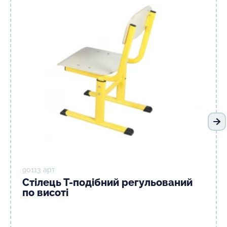
На
90113 арт
Стілець Т-подібний регульований
по висоті