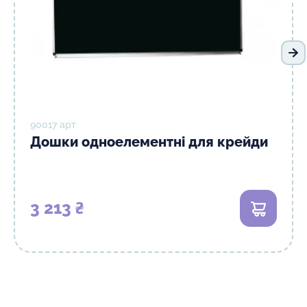
На
90017 арт
Дошки одноелементні для крейди
3 213 ₴
В кошик