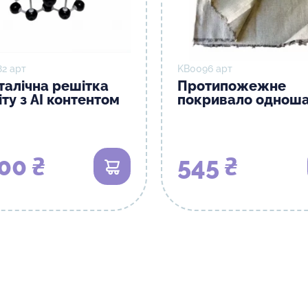
82 арт
KB0096 арт
талічна решітка
Протипожежне
ту з AI контентом
покривало однош
00 ₴
545 ₴
В кошик