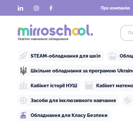
LinkedIn
Instagram
Facebook
Про компанію
Освітнє навчальне обладнання
STEAM-обладнання для шкіл
Обла
Шкільне обладнання за програмою Ukraine 
Кабінет історії НУШ
Кабінет матем
Засоби для інклюзивного навчання
Обладнання для Класу Безпеки