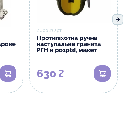
Наступ
ZU0083 арт
Протипіхотна ручна
арове
наступальна граната
РГН в розрізі, макет
630 ₴
В кошик
В кошик