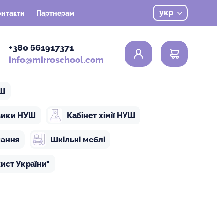
укр
онтакти
Партнерам
0
+380 661917371
info@mirroschool.com
УШ
ізики НУШ
Кабінет хімії НУШ
чання
Шкільні меблі
ист України"