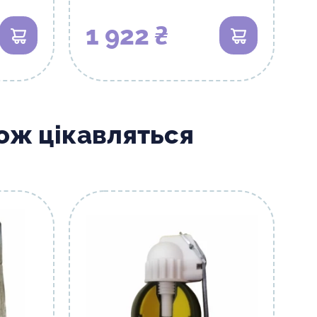
1 922 ₴
В кошик
В кошик
кож цікавляться