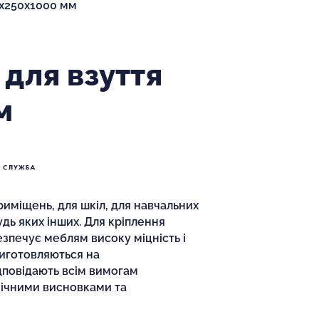
0х250х1000 мм
для взуття
м
иміщень, для шкіл, для навчальних
будь яких інших. Для кріплення
езпечує меблям високу міцність і
 виготовляються на
дповідають всім вимогам
нічними висновками та