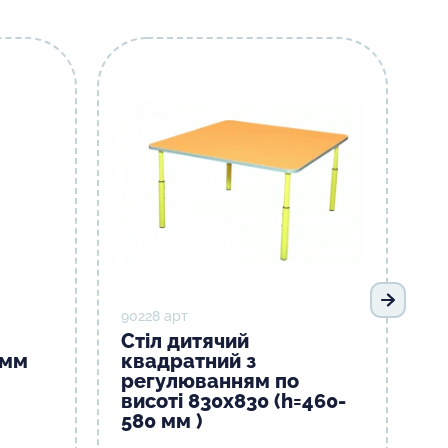
Наступ
90228 арт
Стіл дитячий
0мм
квадратний з
регулюванням по
висоті 830х830 (h=460-
580 мм )