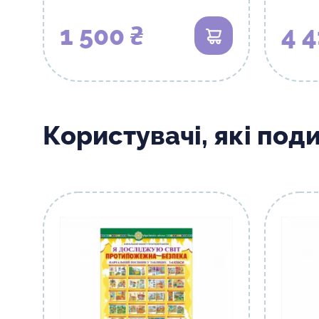
1 500 ₴
4 4
В кошик
Користувачі, які под