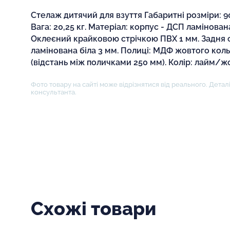
Стелаж дитячий для взуття Габаритні розміри: 
Вага: 20,25 кг. Матеріал: корпус - ДСП ламінован
Оклеєний крайковою стрічкою ПВХ 1 мм. Задня 
ламінована біла 3 мм. Полиці: МДФ жовтого коль
(відстань між поличками 250 мм). Колір: лайм/ж
Фото товару на сайті може відрізнятися від реального. Деталі
консультанта.
Схожі товари