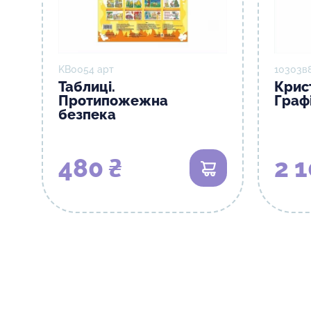
KB0054 арт
10303в
Таблиці.
Крис
Протипожежна
Графі
безпека
480 ₴
2 1
В кошик