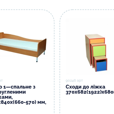
рт
90246 арт
о 1—спальне з
Сходи до ліжка
ругленими
370х682(1922)х68
ками,
х840х(660-570) мм,