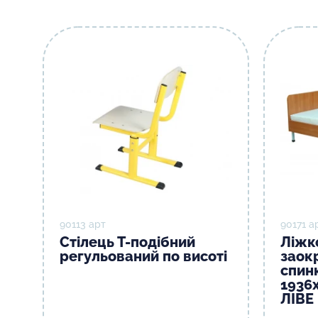
90113 арт
90171 а
Стілець Т-подібний
Ліжк
регульований по висоті
заок
спин
1936
ЛІВЕ