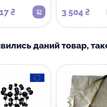
17 ₴
3 504 ₴
В кошик
ивились даний товар, та