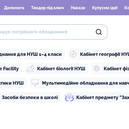
Допомога
Тендер під ключ
Накази
Купуємо ідеї
К
днання для НУШ 1–4 класи
Кабінет географії Н
Facility
Кабінет біології НУШ
Кабінет ф
атики НУШ
Мультимедійне обладнання для нав
Засоби безпеки в школі
Кабінет предмету "Зах