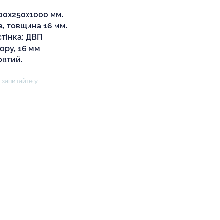
900х250х1000 мм.
а, товщина 16 мм.
стінка: ДВП
ору, 16 мм
овтий.
 запитайте у