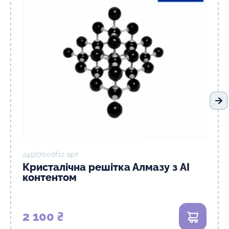
На
24567006f12 арт
Кристалічна решітка Алмазу з AI
контентом
2 100 ₴
В кошик