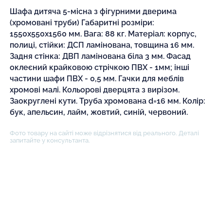
Шафа дитяча 5-місна з фігурними дверима
(хромовані труби) Габаритні розміри:
1550х550х1560 мм. Вага: 88 кг. Матеріал: корпус,
полиці, стійки: ДСП ламінована, товщина 16 мм.
Задня стінка: ДВП ламінована біла 3 мм. Фасад
оклеєний крайковою стрічкою ПВХ - 1мм; інші
частини шафи ПВХ - 0,5 мм. Гачки для меблів
хромові малі. Кольорові дверцята з вирізом.
Заокруглені кути. Труба хромована d=16 мм. Колір:
бук, апельсин, лайм, жовтий, синій, червоний.
Фото товару на сайті може відрізнятися від реального. Деталі
запитайте у консультанта.