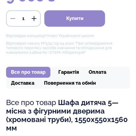
Купити
Відповідає концепції Нової Української школи
Відповідає наказу №574/29.04.2020 "Про затвердження
типового переліку засобів навчання та обладнання для
навчальних кабінетів і STEM-лібораторій"
Все про товар
Гарантія
Оплата
Доставка
Повернення та обмін
Все про товар
Шафа дитяча 5—
місна з фігурними дверима
(хромовані труби), 1550х550х1560
мм