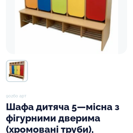
90260 арт
Шафа дитяча 5—місна з
фігурними дверима
(хромовані труби),