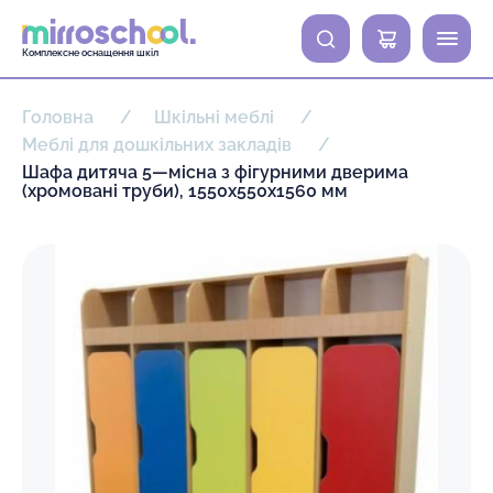
0
Комплексне оснащення шкіл
Головна
Шкільні меблі
Меблі для дошкільних закладів
Шафа дитяча 5—місна з фігурними дверима
(хромовані труби), 1550х550х1560 мм