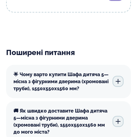
Поширені питання
🌟 Чому варто купити Шафа дитяча 5—
місна з фігурними дверима (хромовані
труби), 1550х550х1560 мм?
🚚 Як швидко доставите Шафа дитяча
5—місна з фігурними дверима
(хромовані труби), 1550х550х1560 мм
до мого міста?