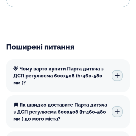
Поширені питання
🌟 Чому варто купити Парта дитяча з
ДСП регулюєма 600х508 (h=460-580
мм )?
🚚 Як швидко доставите Парта дитяча
з ДСП регулюєма 600х508 (h=460-580
мм ) до мого міста?