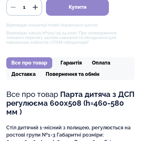
Купити
Відповідає концепції Нової Української школи
Відповідає наказу №574/29.04.2020 "Про затвердження
типового переліку засобів навчання та обладнання для
навчальних кабінетів і STEM-лібораторій"
Все про товар
Гарантія
Оплата
Доставка
Повернення та обмін
Все про товар
Парта дитяча з ДСП
регулюєма 600х508 (h=460-580
мм )
Стіл дитячий 1-місний з полицею, регулюється на
ростові групи №1-3 Габаритні розміри: