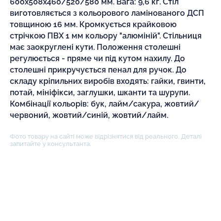
600х508х460/520/580 мм. Вага: 9,6 кг. Стіл
виготовляється з кольорового ламінованого ДСП
товщиною 16 мм. Кромкується крайковою
стрічкою ПВХ 1 мм кольору "алюміній". Стільниця
має заокруглені кути. Положення столешні
регулюється - пряме чи під кутом нахилу. До
столешні прикручується пенал для ручок. До
складу кріпильних виробів входять: гайки, гвинти,
потай, мініфікси, заглушки, шканти та шурупи.
Комбінації кольорів: бук, лайм/сакура, жовтий/
червоний, жовтий/синій, жовтий/лайм.
Фото товару на сайті може відрізнятися від реального. Деталі
запитайте у консультанта.