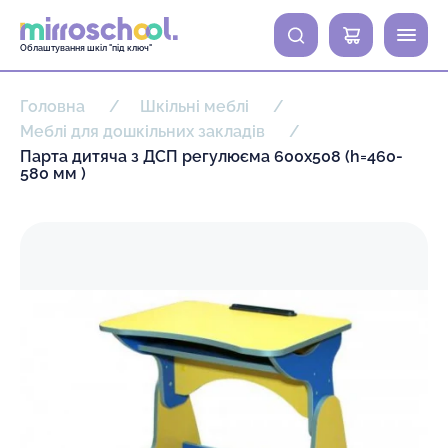
0
Облаштування шкіл "під ключ"
Головна
Шкільні меблі
Меблі для дошкільних закладів
Парта дитяча з ДСП регулюєма 600х508 (h=460-
580 мм )