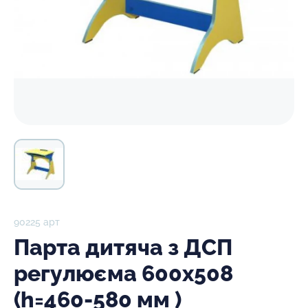
90225 арт
Парта дитяча з ДСП
регулюєма 600х508
(h=460-580 мм )