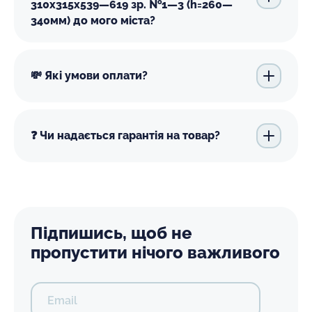
310х315х539—619 зр. №1—3 (h=260—
340мм) до мого міста?
💸 Які умови оплати?
❓ Чи надається гарантія на товар?
Підпишись, щоб не
пропустити нічого важливого
Email