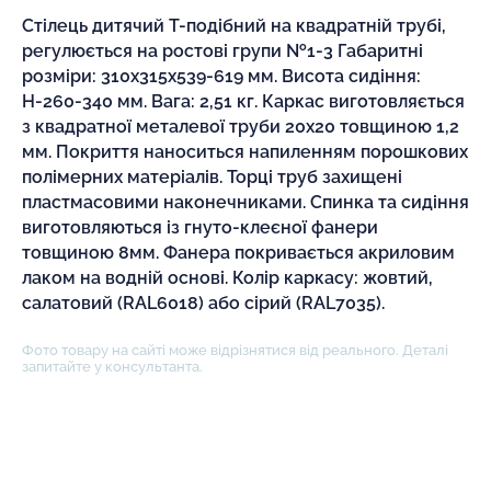
Стілець дитячий Т-подібний на квадратній трубі,
регулюється на ростові групи №1-3 Габаритні
розміри: 310х315х539-619 мм. Висота сидіння:
Н-260-340 мм. Вага: 2,51 кг. Каркас виготовляється
з квадратної металевої труби 20х20 товщиною 1,2
мм. Покриття наноситься напиленням порошкових
полімерних матеріалів. Торці труб захищені
пластмасовими наконечниками. Спинка та сидіння
виготовляються із гнуто-клеєної фанери
товщиною 8мм. Фанера покривається акриловим
лаком на водній основі. Колір каркасу: жовтий,
салатовий (RAL6018) або сірий (RAL7035).
Фото товару на сайті може відрізнятися від реального. Деталі
запитайте у консультанта.