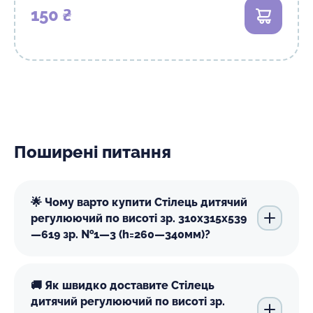
150 ₴
В кошик
Поширені питання
🌟 Чому варто купити Стілець дитячий
регулюючий по висоті зр. 310х315х539
—619 зр. №1—3 (h=260—340мм)?
🚚 Як швидко доставите Стілець
дитячий регулюючий по висоті зр.