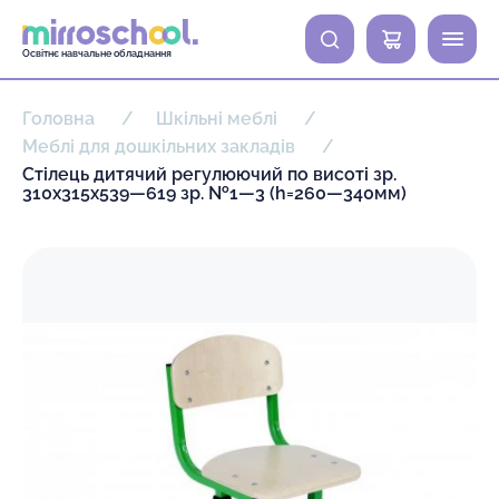
0
Освітнє навчальне обладнання
Головна
Шкільні меблі
Меблі для дошкільних закладів
Стілець дитячий регулюючий по висоті зр.
310х315х539—619 зр. №1—3 (h=260—340мм)