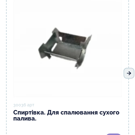
На
30036 арт
Спиртівка. Для спалювання сухого
палива.