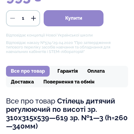
Купити
Відповідає концепції Нової Української школи
Відповідає наказу №574/29.04.2020 "Про затвердження
типового переліку засобів навчання та обладнання для
навчальних кабінетів і STEM-лібораторій"
Все про товар
Гарантія
Оплата
Доставка
Повернення та обмін
Все про товар
Стілець дитячий
регулюючий по висоті зр.
310х315х539—619 зр. №1—3 (h=260
—340мм)