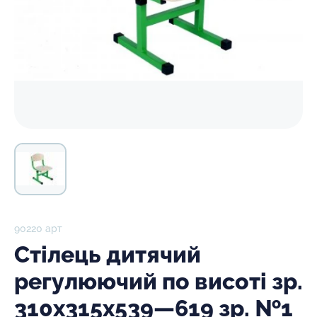
90220 арт
Стілець дитячий
регулюючий по висоті зр.
310х315х539—619 зр. №1