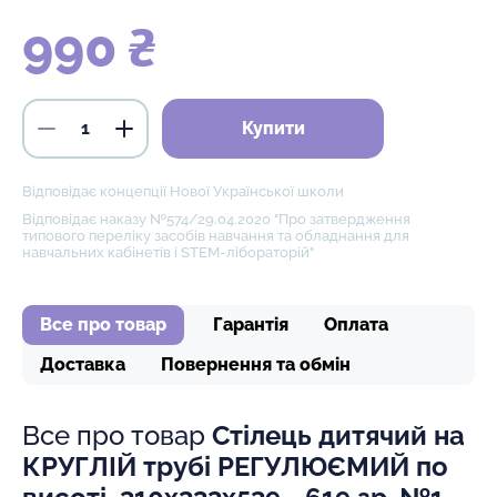
990 ₴
Купити
Відповідає концепції Нової Української школи
Відповідає наказу №574/29.04.2020 "Про затвердження
типового переліку засобів навчання та обладнання для
навчальних кабінетів і STEM-лібораторій"
Все про товар
Гарантія
Оплата
Доставка
Повернення та обмін
Все про товар
Стілець дитячий на
КРУГЛІЙ трубі РЕГУЛЮЄМИЙ по