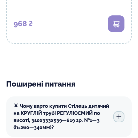
968 ₴
В кошик
Поширені питання
🌟 Чому варто купити Стілець дитячий
на КРУГЛІЙ трубі РЕГУЛЮЄМИЙ по
висоті, 310х333х539—619 зр. №1—3
(h=260—340мм)?