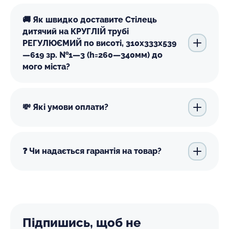
🚚 Як швидко доставите Стілець
дитячий на КРУГЛІЙ трубі
РЕГУЛЮЄМИЙ по висоті, 310х333х539
—619 зр. №1—3 (h=260—340мм) до
мого міста?
💸 Які умови оплати?
❓ Чи надається гарантія на товар?
Підпишись, щоб не