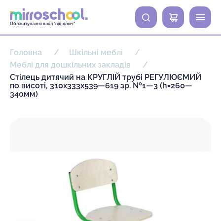
0
Облаштування шкіл "під ключ"
Головна
Шкільні меблі
Меблі для дошкільних закладів
Стілець дитячий на КРУГЛІЙ трубі РЕГУЛЮЄМИЙ
по висоті, 310х333х539—619 зр. №1—3 (h=260—
340мм)