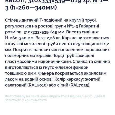
висоті, 310х333х539—619 зр. №1—
3 (h=260—340мм)
Стілець дитячий Т-подібний на круглій трубі,
регулюється на ростові групи №1-3 Габаритні
розміри: 310х333х539-619 мм. Висота сидіння:
Н-260-340 мм. Вага: 2,28 кг. Каркас виготовляється
з круглої металевої труби d20 та d25 товщиною 1,2
мм. Покриття наноситься напиленням порошкових
полімерних матеріалів. Торці труб захищені
пластмасовими наконечниками. Спинка та сидіння
виготовляються із гнуто-клеєної фанери
товщиною 8мм. Фанера покривається акриловим
лаком на водній основі. Колір каркасу: жовтий,
салатовий (RAL6018) або сірий (RAL7035).
Фото товару на сайті може відрізнятися від реального. Деталі
запитайте у консультанта.