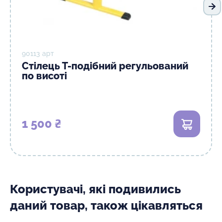
На
90113 арт
Стілець Т-подібний регульований
по висоті
1 500 ₴
В кошик
Користувачі, які подивились
даний товар, також цікавляться