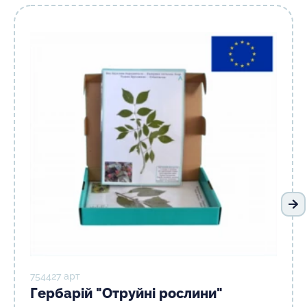
На
754427 арт
Гербарій "Отруйні рослини"