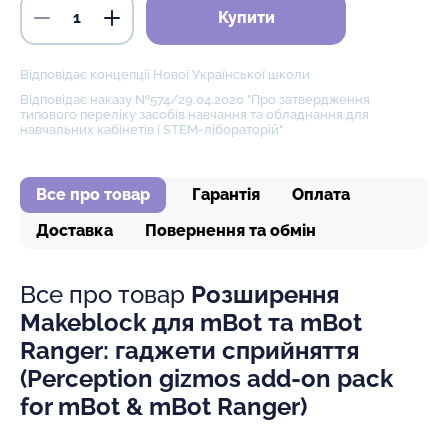
Купити
Відповідає концепції Нової Української школи
Відповідає наказу №574/29.04.2020 "Про затвердження
типового переліку засобів навчання та обладнання для
навчальних кабінетів і STEM-лібораторій"
Все про товар
Гарантія
Оплата
Доставка
Повернення та обмін
Все про товар
Розширення
Makeblock для mBot та mBot
Ranger: гаджети сприйняття
(Perception gizmos add-on pack
for mBot & mBot Ranger)