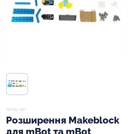
75095 арт
Розширення Makeblock
для mBot та mBot