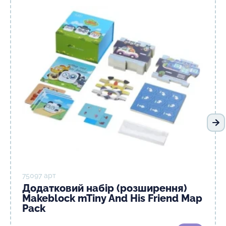
На
75097 арт
Додатковий набір (розширення)
Makeblock mTiny And His Friend Map
Pack