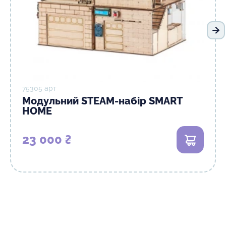
На
75305 арт
Модульний STEAM-набір SMART
HOME
23 000 ₴
В кошик