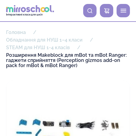
0
Інтерактивні класи для шкіл
Головна
Обладнання для НУШ 1–4 класи
STEAM для НУШ 1-4 класів
Розширення Makeblock для mBot та mBot Ranger:
гаджети сприйняття (Perception gizmos add-on
pack for mBot & mBot Ranger)