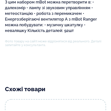
З цим набором mBot можна перетворити в: •
далекомір • лампу зі звуковим управлінням •
метеостанцію • робота з перемикачем •
Енергозберігаючі вентилятор А з mBot Ranger
можна побудувати: • музичну шкатулку •
неваляшку Кількість деталей: 92шт
Фото товару на сайті може відрізнятися від реального. Деталі
запитайте у консультанта.
Схожі товари