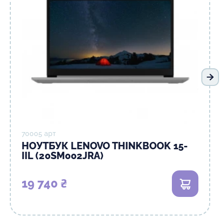
На
70005 арт
НОУТБУК LENOVO THINKBOOK 15-
IIL (20SM002JRA)
19 740 ₴
В кошик