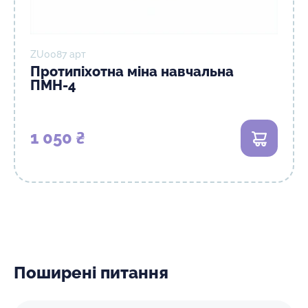
ZU0087 арт
Протипіхотна міна навчальна
ПМН-4
1 050 ₴
В кошик
Поширені питання