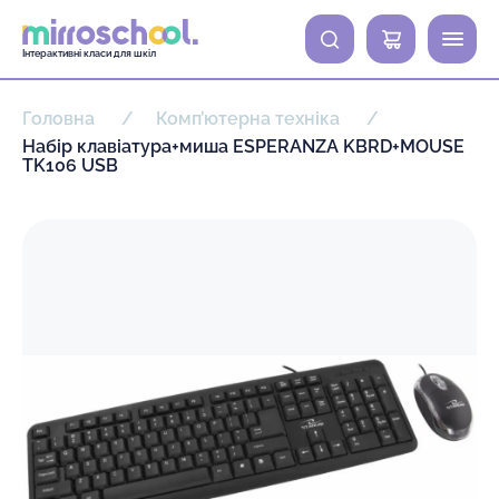
0
Інтерактивні класи для шкіл
Головна
Комп’ютерна техніка
Набір клавіатура+миша ESPERANZA KBRD+MOUSE
TK106 USB