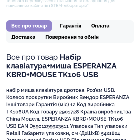
типового переліку засобів навчання та обладнання для
навчальних кабінетів і STEM-лібораторій"
Все про товар
Гарантія
Оплата
Доставка
Повернення та обмін
Все про товар
Набір
клавіатура+миша ESPERANZA
KBRD+MOUSE TK106 USB
набір миша клавiатура дротова. Роз'єм USB.
Колесо прокрутки Виробник Вендор ESPERANZA
Інші товари Гарантія (міс) 12 Код виробника
TK106UA Код товару 2901728 Країна виробництва
China Модель ESPERANZA KBRD+MOUSE TK106
USB EAN D5901299923511 Упаковка Тип упаковки
Retail Габарити упаковки, см (ДхШхВ) 54x18x4