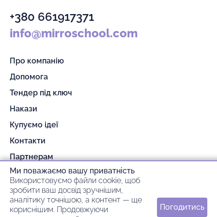
+380 661917371
info@mirroschool.com
Про компанію
Допомога
Тендер під ключ
Накази
Купуємо ідеї
Контакти
Партнерам
Ми поважаємо вашу приватність
Гарантія та повернення
Використовуємо файли cookie, щоб
Оплата та доставка
зробити ваш досвід зручнішим,
аналітику точнішою, а контент — ще
Погодитись
кориснішим. Продовжуючи
© 2026 mirroschool