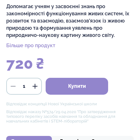
Допомагає учням у засвоєнні знань про
закономірності функціонування живих систем, їх
розвиток та взаємодію, взаємозв'язок із живою
природою та формування уявлень про
природничо-наукову картину живого світу.
Більше про продукт
720 ₴
Купити
Відповідає концепції Нової Української школи
Відповідає наказу №574/29.04.2020 "Про затвердження
типового переліку засобів навчання та обладнання для
навчальних кабінетів і STEM-лібораторій"