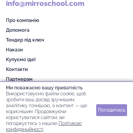
info@mirroschool.com
Про компанію
Допомога
Тендер під ключ
Накази
Купуємо ідеї
Контакти
Партнерам
Ми поважаємо вашу приватність
Гарантія та повернення
Використовуємо файли cookie, щоб
Оплата та доставка
зробити ваш досвід зручнішим,
аналітику точнішою, а контент — ще
Погодитись
кориснішим. Продовжуючи
© 2026 mirroschool
користуватися сайтом, ви
погоджуєтесь з нашою
Політикою
ideil.
Зроблено в
конфіденційності