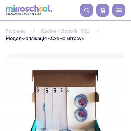
0
Інтерактивні класи для шкіл
Головна
Кабінет біології НУШ
Модель-аплікація «Схема мітозу»