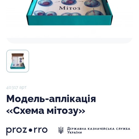
40317 арт
Модель-аплікація
«Схема мітозу»