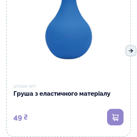
На
40192а арт
Груша з еластичного матеріалу
49 ₴
В кошик