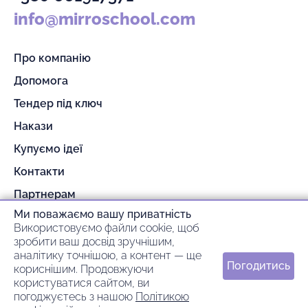
info@mirroschool.com
Про компанію
Допомога
Тендер під ключ
Накази
Купуємо ідеї
Контакти
Партнерам
Ми поважаємо вашу приватність
Гарантія та повернення
Використовуємо файли cookie, щоб
Оплата та доставка
зробити ваш досвід зручнішим,
аналітику точнішою, а контент — ще
Погодитись
кориснішим. Продовжуючи
© 2026 mirroschool
користуватися сайтом, ви
погоджуєтесь з нашою
Політикою