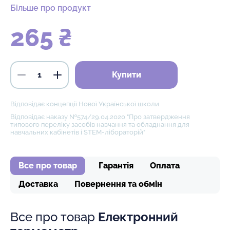
Більше про продукт
265 ₴
Купити
Відповідає концепції Нової Української школи
Відповідає наказу №574/29.04.2020 "Про затвердження
типового переліку засобів навчання та обладнання для
навчальних кабінетів і STEM-лібораторій"
Все про товар
Гарантія
Оплата
Доставка
Повернення та обмін
Все про товар
Електронний