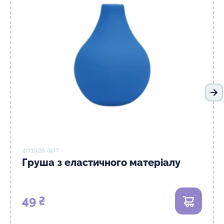
На
40192а арт
Груша з еластичного матеріалу
49 ₴
В кошик