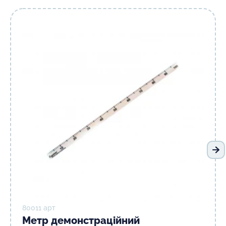
На
80011 арт
Метр демонстраційний