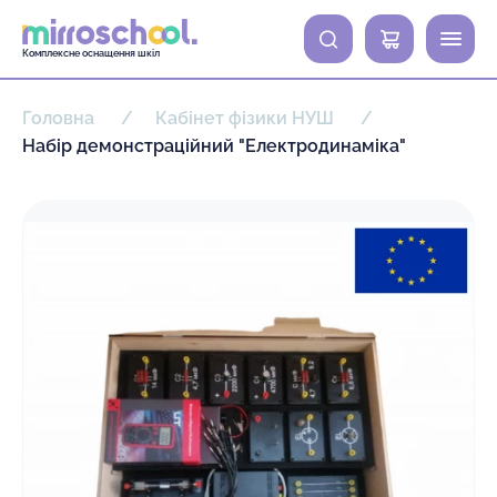
0
Комплексне оснащення шкіл
Головна
Кабінет фізики НУШ
Набір демонстраційний "Електродинаміка"