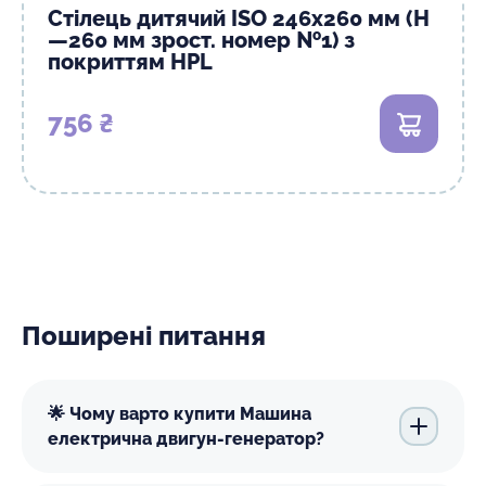
Стілець дитячий ISO 246х260 мм (Н
—260 мм зрост. номер №1) з
покриттям HPL
756 ₴
В кошик
Поширені питання
🌟 Чому варто купити Машина
електрична двигун-генератор?