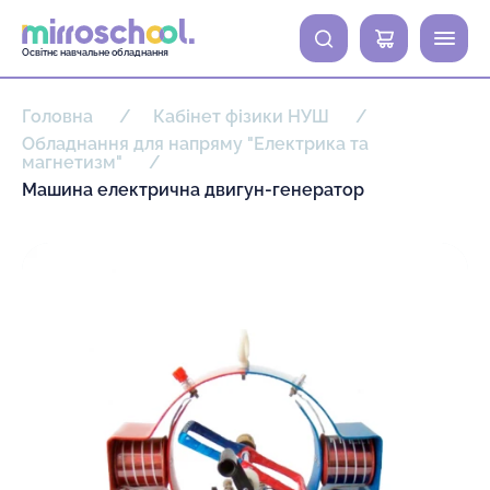
0
Освітнє навчальне обладнання
Головна
Кабінет фізики НУШ
Обладнання для напряму "Електрика та
магнетизм"
Машина електрична двигун-генератор