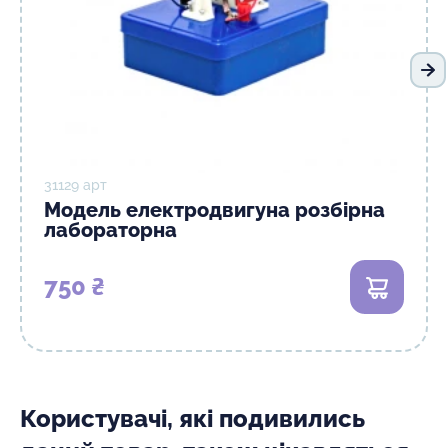
На
31129 арт
Модель електродвигуна розбірна
лабораторна
750 ₴
В кошик
Користувачі, які подивились