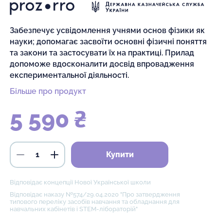
Забезпечує усвідомлення учнями основ фізики як
науки; допомагає засвоїти основні фізичні поняття
та закони та застосувати їх на практиці. Прилад
допоможе вдосконалити досвід впровадження
експериментальної діяльності.
Більше про продукт
5 590 ₴
Купити
Відповідає концепції Нової Української школи
Відповідає наказу №574/29.04.2020 "Про затвердження
типового переліку засобів навчання та обладнання для
навчальних кабінетів і STEM-лібораторій"