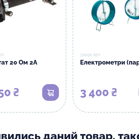
рт
31092 арт
тат 20 Ом 2А
Електрометри (пар
50 ₴
3 400 ₴
В кошик
ивились даний товар, та