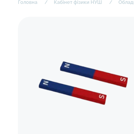
Головна
Кабінет фізики НУШ
Облад