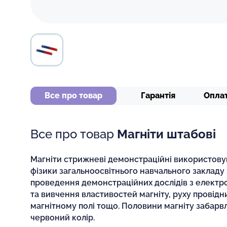
Все про товар
Гарантія
Опла
Все про товар
Магніти штабові
Магніти стрижневі демонстраційні використовую
фізики загальноосвітнього навчального закладу 
проведення демонстраційних дослідів з електром
та вивчення властивостей магніту, руху провідн
магнітному полі тощо. Половини магніту забарвл
червоний колір.