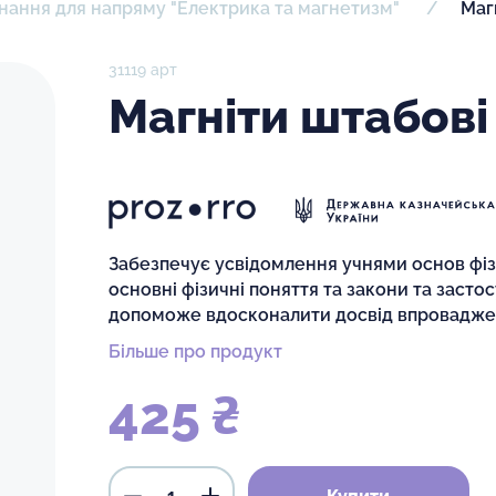
нання для напряму "Електрика та магнетизм"
Маг
31119 арт
Магніти штабові
Забезпечує усвідомлення учнями основ фіз
основні фізичні поняття та закони та застос
допоможе вдосконалити досвід впроваджен
Більше про продукт
425 ₴