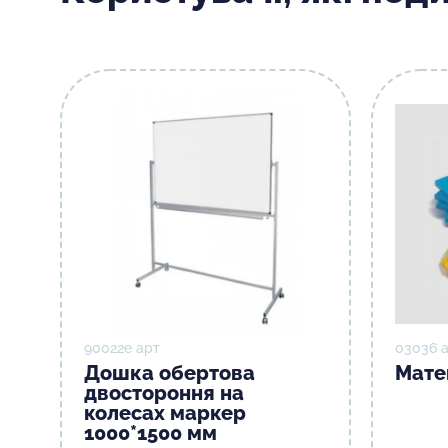
90022е арт
03036 
Дошка обертова
Мате
двостороння на
колесах маркер
1000*1500 мм