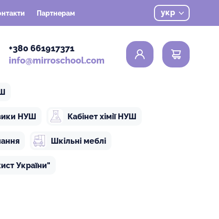
укр
онтакти
Партнерам
0
+380 661917371
info@mirroschool.com
УШ
ізики НУШ
Кабінет хімії НУШ
чання
Шкільні меблі
ист України"