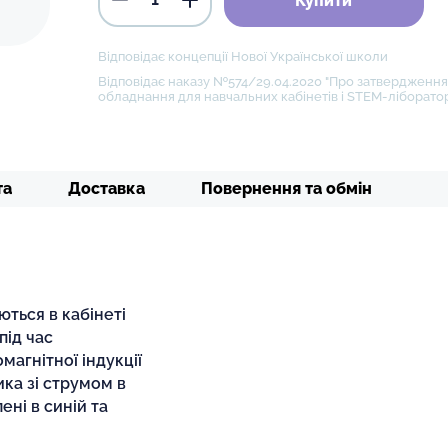
Купити
Відповідає концепції Нової Української школи
Відповідає наказу №574/29.04.2020 "Про затвердження 
обладнання для навчальних кабінетів і STEM-ліборатор
та
Доставка
Повернення та обмін
ться в кабінеті
під час
агнітної індукції
ика зі струмом в
ені в синій та