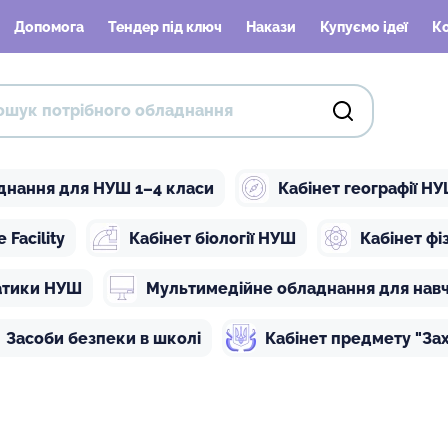
Допомога
Тендер під ключ
Накази
Купуємо ідеї
К
днання для НУШ 1–4 класи
Кабінет географії Н
Facility
Кабінет біології НУШ
Кабінет ф
атики НУШ
Мультимедійне обладнання для нав
Засоби безпеки в школі
Кабінет предмету "Зах