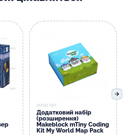
Наступ
75092 арт
Додатковий набір
(розширення)
зер
Makeblock mTiny Coding
Kit My World Map Pack