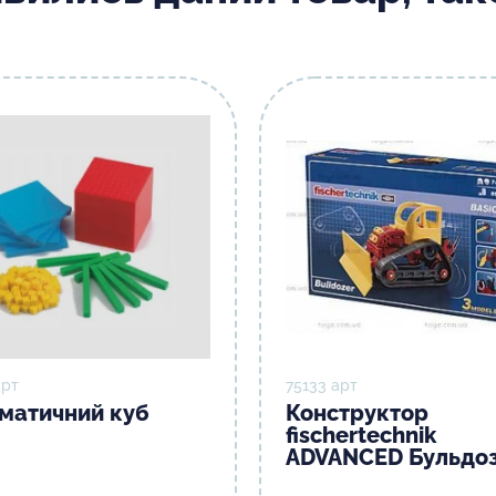
арт
75133 арт
матичний куб
Конструктор
fisсhertechnik
ADVANCED Бульдо