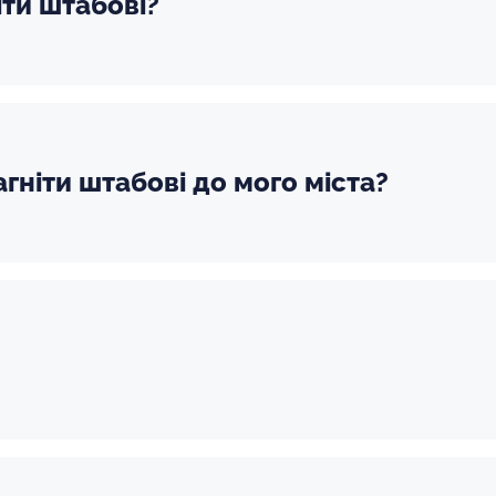
іти штабові?
гніти штабові до мого міста?