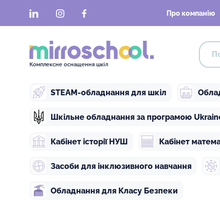
LinkedIn
Instagram
Facebook
Про компанію
Комплексне оснащення шкіл
STEAM-обладнання для шкіл
Обла
Шкільне обладнання за програмою Ukraine 
Кабінет історії НУШ
Кабінет матем
Засоби для інклюзивного навчання
Обладнання для Класу Безпеки