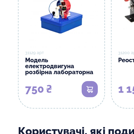
31129 арт
31200 а
Модель
Реос
електродвигуна
розбірна лабораторна
750 ₴
1 1
В кошик
Користувачі, які под