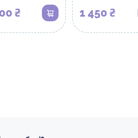
00 ₴
1 450 ₴
В кошик