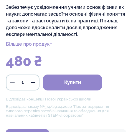
Забезпечує усвідомлення учнями основ фізики як
науки; допомагає засвоїти основні фізичні поняття
та закони та застосувати їх на практиці. Прилад
допоможе вдосконалити досвід впровадження
експериментальної діяльності.
Більше про продукт
480 ₴
Купити
Відповідає концепції Нової Української школи
Відповідає наказу №574/29.04.2020 "Про затвердження
типового переліку засобів навчання та обладнання для
навчальних кабінетів і STEM-лібораторій"