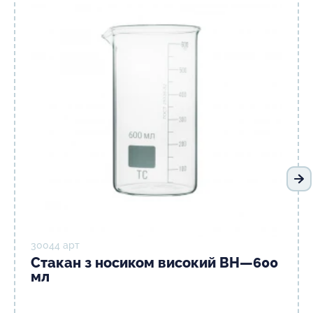
На
30044 арт
Стакан з носиком високий ВН—600
мл