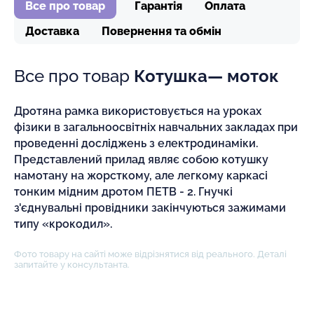
Все про товар
Гарантія
Оплата
Доставка
Повернення та обмін
Все про товар
Котушка— моток
Дротяна рамка використовується на уроках
фізики в загальноосвітніх навчальних закладах при
проведенні досліджень з електродинаміки.
Представлений прилад являє собою котушку
намотану на жорсткому, але легкому каркасі
тонким мідним дротом ПЕТВ - 2. Гнучкі
з'єднувальні провідники закінчуються зажимами
типу «крокодил».
Фото товару на сайті може відрізнятися від реального. Деталі
запитайте у консультанта.