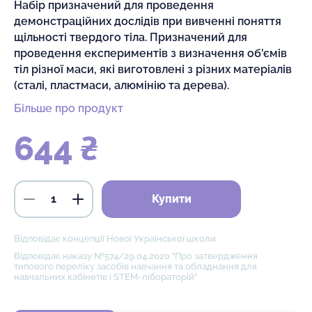
Набір призначений для проведення
демонстраційних дослідів при вивченні поняття
щільності твердого тіла. Призначений для
проведення експериментів з визначення об'ємів
тіл різної маси, які виготовлені з різних матеріалів
(сталі, пластмаси, алюмінію та дерева).
Більше про продукт
644 ₴
Купити
Відповідає концепції Нової Української школи
Відповідає наказу №574/29.04.2020 "Про затвердження
типового переліку засобів навчання та обладнання для
навчальних кабінетів і STEM-лібораторій"