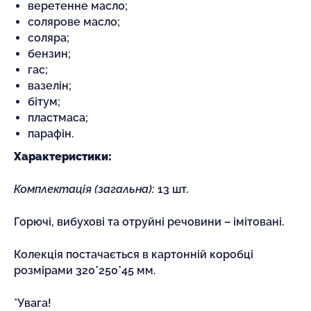
веретенне масло;
солярове масло;
соляра;
бензин;
гас;
вазелін;
бітум;
пластмаса;
парафін.
Характеристики:
Комплектація (загальна):
13 шт
.
Горючі, вибухові та отруйні речовини – імітовані.
Колекція постачається в картонній коробці
розмірами 320*250*45 мм.
*Увага!