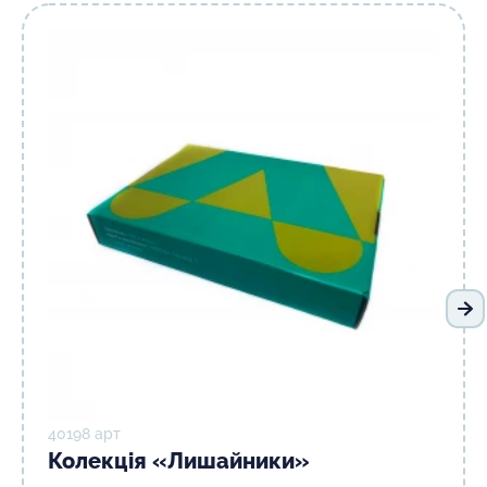
На
40198 арт
Колекція «Лишайники»