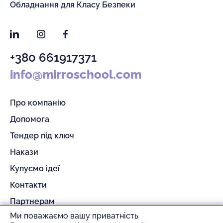
Обладнання для Класу Безпеки
LinkedIn
Instagram
Facebook
+380 661917371
info@mirroschool.com
Про компанію
Допомога
Тендер під ключ
Накази
Купуємо ідеї
Контакти
Партнерам
Ми поважаємо вашу приватність
Гарантія та повернення