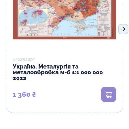
На
03027В арт
Україна. Металургія та
металообробка м-б 1:1 000 000
2022
1 360 ₴
В кошик