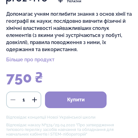
Допомагає учням поглибити знання з основ хімії та
географії як науки; послідовно вивчити фізичні й
хімічні властивості найважливіших сполук
елементів (з якими учні зустрічаються у побуті,
довкіллі), правила поводження з ними, їх
одержання та використання.
Більше про продукт
750 ₴
Купити
Відповідає концепції Нової Української школи
Відповідає наказу №574/29.04.2020 "Про затвердження
типового переліку засобів навчання та обладнання для
навчальних кабінетів і STEM-лібораторій"