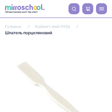
0
Облаштування шкіл "під ключ"
Головна
Кабінет хімії НУШ
Шпатель порцеляновий