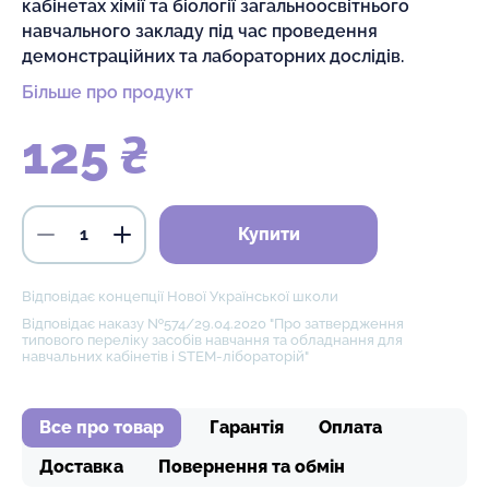
кабінетах хімії та біології загальноосвітнього
навчального закладу під час проведення
демонстраційних та лабораторних дослідів.
Більше про продукт
125 ₴
Купити
Відповідає концепції Нової Української школи
Відповідає наказу №574/29.04.2020 "Про затвердження
типового переліку засобів навчання та обладнання для
навчальних кабінетів і STEM-лібораторій"
Все про товар
Гарантія
Оплата
Доставка
Повернення та обмін