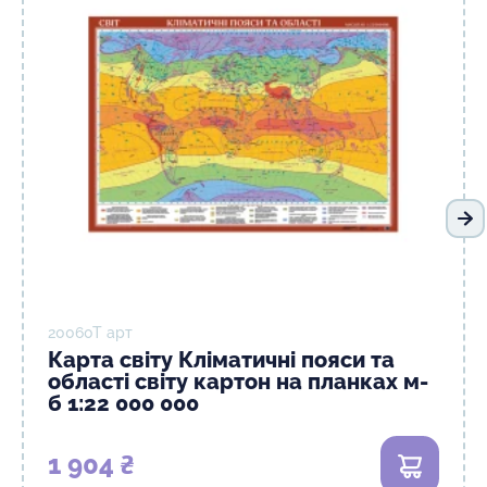
На
20060T арт
Карта світу Кліматичні пояси та
області світу картон на планках м-
б 1:22 000 000
1 904 ₴
В кошик