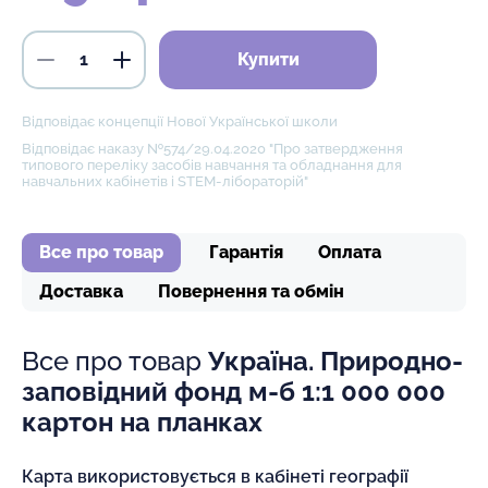
Купити
Відповідає концепції Нової Української школи
Відповідає наказу №574/29.04.2020 "Про затвердження
типового переліку засобів навчання та обладнання для
навчальних кабінетів і STEM-лібораторій"
Все про товар
Гарантія
Оплата
Доставка
Повернення та обмін
Все про товар
Україна. Природно-
заповідний фонд м-б 1:1 000 000
картон на планках
Карта використовується в кабінеті географії