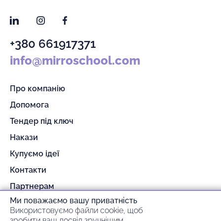
LinkedIn
Instagram
Facebook
+380 661917371
info@mirroschool.com
Про компанію
Допомога
Тендер під ключ
Накази
Купуємо ідеї
Контакти
Партнерам
Ми поважаємо вашу приватність
Гарантія та повернення
Використовуємо файли cookie, щоб
Оплата та доставка
зробити ваш досвід зручнішим,