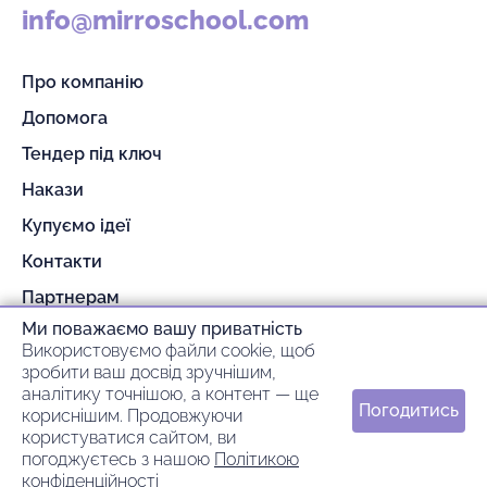
info@mirroschool.com
Про компанію
Допомога
Тендер під ключ
Накази
Купуємо ідеї
Контакти
Партнерам
Ми поважаємо вашу приватність
Гарантія та повернення
Використовуємо файли cookie, щоб
Оплата та доставка
зробити ваш досвід зручнішим,
аналітику точнішою, а контент — ще
Погодитись
кориснішим. Продовжуючи
© 2026 mirroschool
користуватися сайтом, ви
погоджуєтесь з нашою
Політикою
ideil.
Зроблено в
конфіденційності