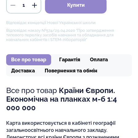
Купити
Відповідає концепції Нової Української школи
Відповідає наказу №574/29.04.2020 "Про затвердження
типового переліку засобів навчання та обладнання для
навчальних кабінетів і STEM-лібораторій"
Все про товар
Гарантія
Оплата
Доставка
Повернення та обмін
Все про товар
Країни Європи.
Економічна на планках м-б 1:4
000 000
Карта використовується в кабінеті географії
загальноосвітнього навчального закладу.
Демонструє всі країни Європи з позначеними