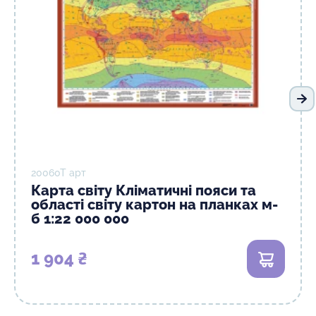
На
20060T арт
Карта світу Кліматичні пояси та
області світу картон на планках м-
б 1:22 000 000
1 904 ₴
В кошик