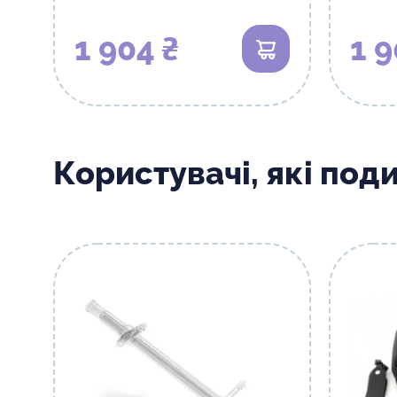
1 904 ₴
1 9
В кошик
Користувачі, які под