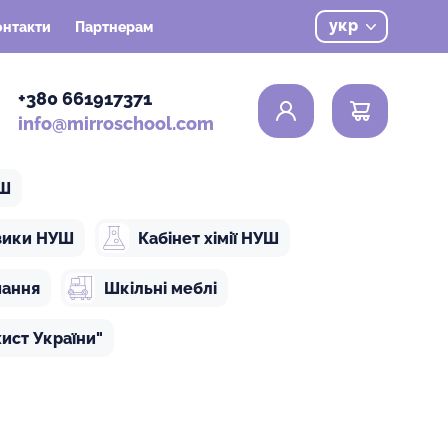
укр
онтакти
Партнерам
0
+380 661917371
info@mirroschool.com
УШ
ізики НУШ
Кабінет хімії НУШ
чання
Шкільні меблі
ист України"