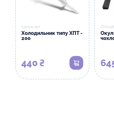
13100а арт
ZU0058
Холодильник типу ХПТ -
Окул
200
чохл
440 ₴
64
В кошик