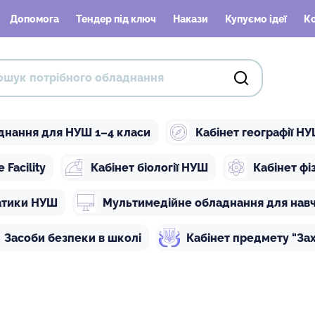
Допомога
Тендер під ключ
Накази
Купуємо ідеї
К
днання для НУШ 1–4 класи
Кабінет географії Н
Facility
Кабінет біології НУШ
Кабінет ф
атики НУШ
Мультимедійне обладнання для нав
Засоби безпеки в школі
Кабінет предмету "Зах