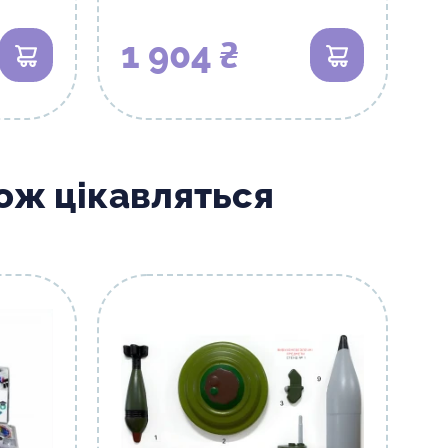
1 904 ₴
В кошик
В кошик
кож цікавляться