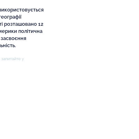
 використовується
географії
ті розташовано 12
мерики політична
 засвоєння
ьність.
 запитайте у