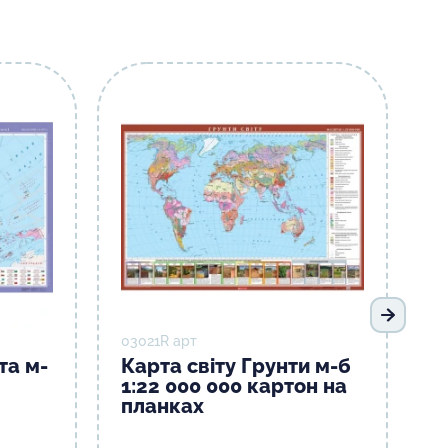
Наступ
03021R арт
та м-
Карта світу Грунти м-б
1:22 000 000 картон на
планках