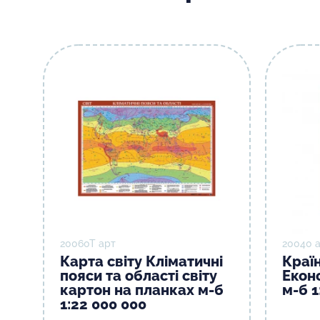
20060T арт
20040 
Карта світу Кліматичні
Краї
пояси та області світу
Екон
картон на планках м-б
м-б 1
1:22 000 000