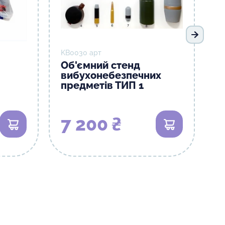
Наступ
KB0030 арт
Об'ємний стенд
вибухонебезпечних
предметів ТИП 1
7 200 ₴
В кошик
В кошик