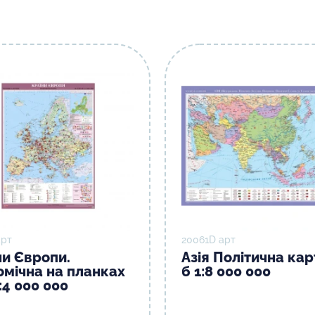
арт
20061D арт
ни Європи.
Азія Політична кар
омічна на планках
б 1:8 000 000
:4 000 000