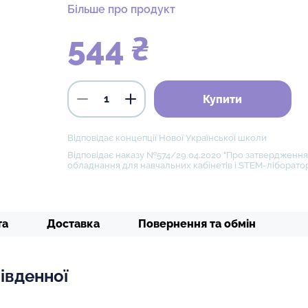
Більше про продукт
544 ₴
Купити
Відповідає концепції Нової Української школи
Відповідає наказу №574/29.04.2020 "Про затвердження 
обладнання для навчальних кабінетів і STEM-ліборатор
та
Доставка
Повернення та обмін
івденної