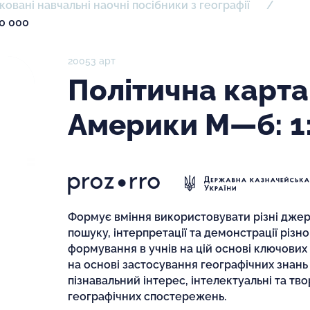
ковані навчальні наочні посібники з географії
0 000
20053 арт
Політична карта
Америки М—б: 1:
Формує вміння використовувати різні джере
пошуку, інтерпретації та демонстрації різн
формування в учнів на цій основі ключових 
на основі застосування географічних знань
пізнавальний інтерес, інтелектуальні та твор
географічних спостережень.