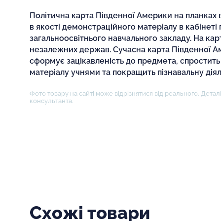
Політична карта Південної Америки на планках
в якості демонстраційного матеріалу в кабінеті 
загальноосвітнього навчального закладу. На кар
незалежних держав. Сучасна карта Південної А
сформує зацікавленість до предмета, спростить
матеріалу учнями та покращить пізнавальну діял
Фото товару на сайті може відрізнятися від реального. Деталі
консультанта.
Схожі товари