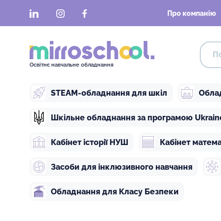
LinkedIn
Instagram
Facebook
Про компанію
Освітнє навчальне обладнання
STEAM-обладнання для шкіл
Обла
Шкільне обладнання за програмою Ukraine 
Кабінет історії НУШ
Кабінет матем
Засоби для інклюзивного навчання
Обладнання для Класу Безпеки