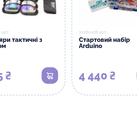
 арт
10260н78 арт
яри тактичні з
Стартовий набір
ом
Arduino
5 ₴
4 440 ₴
В кошик