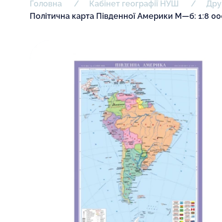
Головна
Кабінет географії НУШ
Дру
Політична карта Південної Америки М—б: 1:8 00