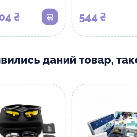
04 ₴
544 ₴
В кошик
ивились даний товар, та