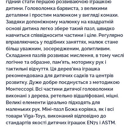
гідний стати першою розвиваючою іграшкою
дитини. Головоломка барвиста, з великими
деталями і простим малюнком у вигляді комахи.
Завдяки допоміжному малюнку на квадратній
основі дитина легко збере такий пазл, швидко
навчиться співвідносити частини і ціле. Регулярно
вправляючись у подібних заняттях, малюк стане
більш уважним, зосередженим, допитливим.
Складання пазлів розвиває мислення, в тому числі
логічне та образне, пам'ять, моторику рук і
тактильні відчуття. Ця дерев'яна іграшка
рекомендована для дитячих садків та центрів
розвитку. Дуже добре поєднується з методикою
Монтессорі. Всі частини дитячої головоломки
виконані з дерева, ретельно відшліфовані, міцні.
Великі елементи ідеально підходять для
маленьких рук. Міні-пазл Божа корівка, як і всі
товари Viga-Toys, виконаний відповідно до
стандартів якості дитячих іграшок EN71 і ASTM.