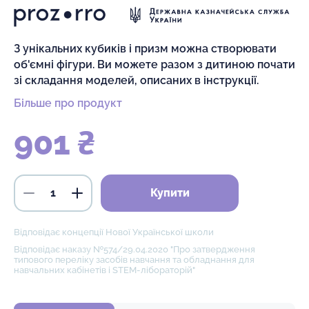
З унікальних кубиків і призм можна створювати
об'ємні фігури. Ви можете разом з дитиною почати
зі складання моделей, описаних в інструкції.
Більше про продукт
901 ₴
Купити
Відповідає концепції Нової Української школи
Відповідає наказу №574/29.04.2020 "Про затвердження
типового переліку засобів навчання та обладнання для
навчальних кабінетів і STEM-лібораторій"