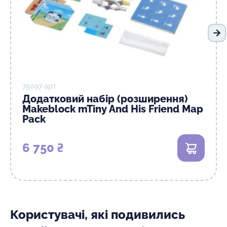
На
75097 арт
Додатковий набір (розширення)
Makeblock mTiny And His Friend Map
Pack
6 750 ₴
В кошик
Користувачі, які подивились