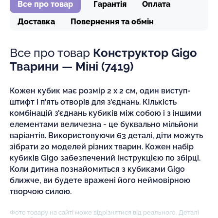
Все про товар
Гарантія
Оплата
Доставка
Повернення та обмін
Все про товар
Конструктор Gigo
Тварини — Міні (7419)
Кожен кубик має розмір 2 х 2 см, один виступ-
штифт і п'ять отворів для з'єднань. Кількість
комбінацій з'єднань кубиків між собою і з іншими
елементами величезна - це буквально мільйони
варіантів. Використовуючи 63 деталі, діти можуть
зібрати 20 моделей різних тварин. Кожен набір
кубиків Gigo забезпечений інструкцією по збірці.
Коли дитина познайомиться з кубиками Gigo
ближче, ви будете вражені його неймовірною
творчою силою.
Фото товару на сайті може відрізнятися від реального. Деталі