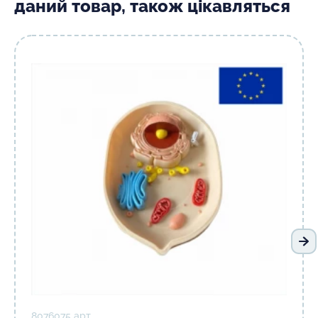
даний товар, також цікавляться
На
8076075 арт