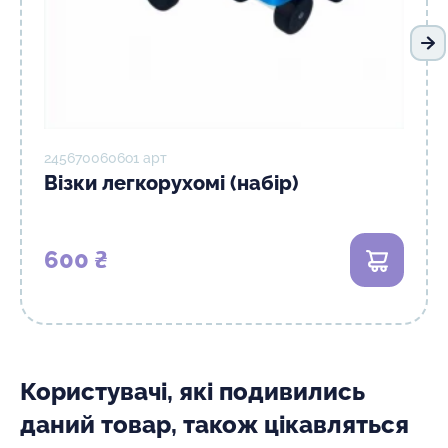
На
2456700606о1 арт
Візки легкорухомі (набір)
600 ₴
В кошик
Користувачі, які подивились
даний товар, також цікавляться