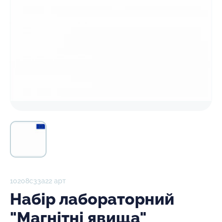
10208с33а22 арт
Набір лабораторний
"Магнітні явища"