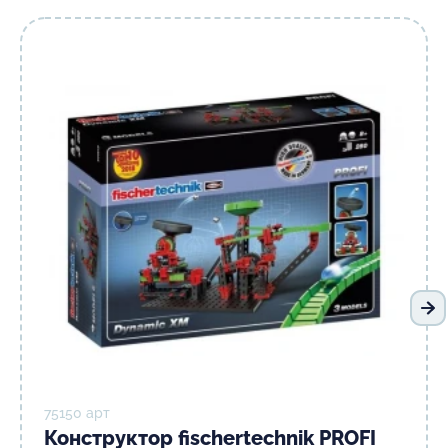
На
75150 арт
Конструктор fisсhertechnik PROFI