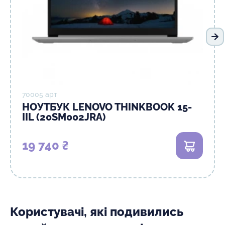
На
70005 арт
НОУТБУК LENOVO THINKBOOK 15-
IIL (20SM002JRA)
19 740 ₴
В кошик
Користувачі, які подивились