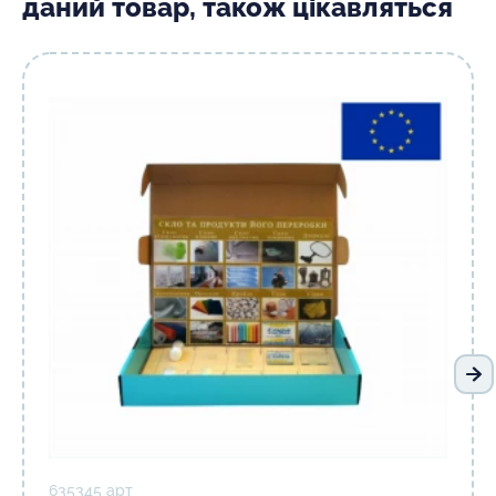
даний товар, також цікавляться
На
635345 арт