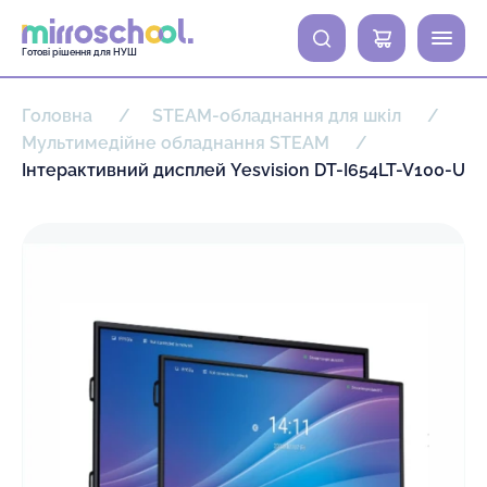
0
Готові рішення для НУШ
Головна
STEAM-обладнання для шкіл
Мультимедійне обладнання STEAM
Інтерактивний дисплей Yesvision DT-I654LT-V100-U