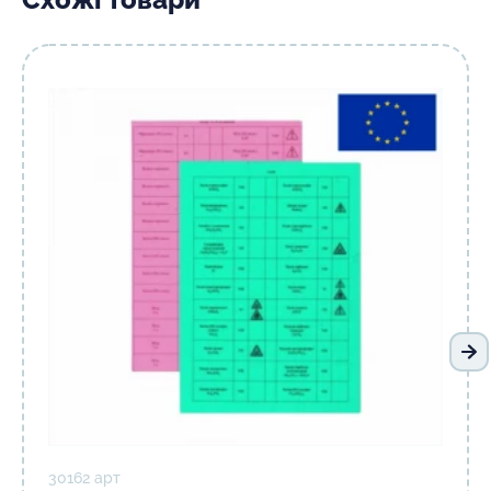
На
30162 арт