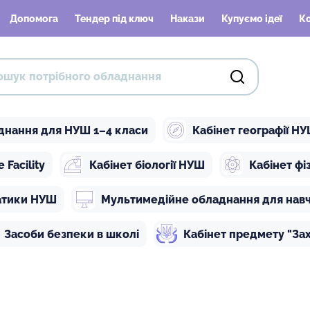
Допомога
Тендер під ключ
Накази
Купуємо ідеї
К
днання для НУШ 1–4 класи
Кабінет географії Н
Facility
Кабінет біології НУШ
Кабінет ф
атики НУШ
Мультимедійне обладнання для нав
Засоби безпеки в школі
Кабінет предмету "Зах