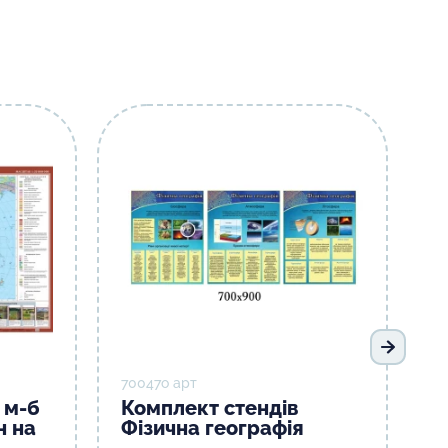
Наступ
70047о арт
 м-б
Комплект стендів
н на
Фізична географія