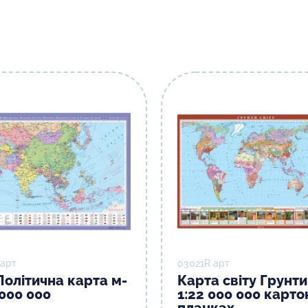
 арт
03021R арт
Політична карта м-
Карта світу Грунти
 000 000
1:22 000 000 карто