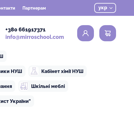
укр
онтакти
Партнерам
0
+380 661917371
info@mirroschool.com
УШ
ізики НУШ
Кабінет хімії НУШ
чання
Шкільні меблі
ист України"