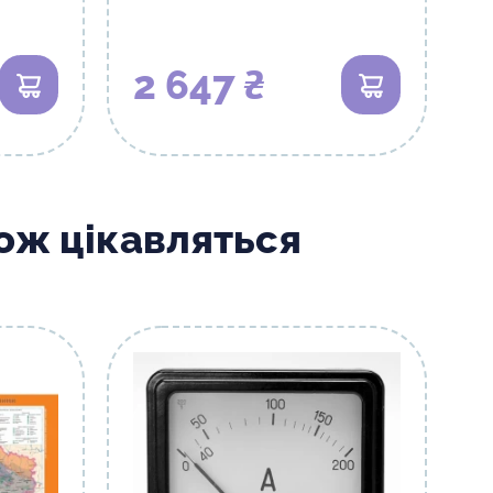
2 647 ₴
В кошик
В кошик
кож цікавляться