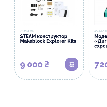
75104 арт
40220 а
STEAM конструктор
Моде
Makeblock Explorer Kits
«Диг
схре
9 000 ₴
72
В кошик