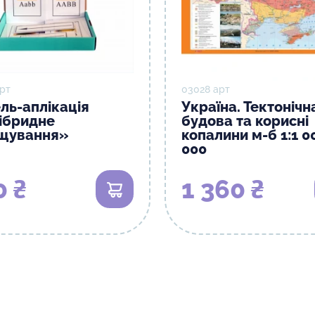
рт
03028 арт
ль-аплікація
Україна. Тектонічн
ібридне
будова та корисні
щування»
копалини м-б 1:1 0
000
0 ₴
1 360 ₴
В кошик