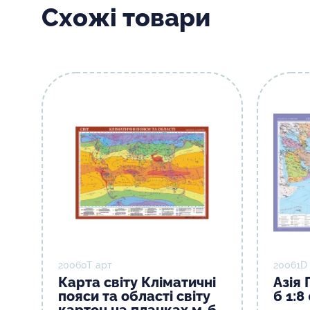
Схожі товари
20060T арт
20061D
Карта світу Кліматичні
Азія 
пояси та області світу
б 1:8