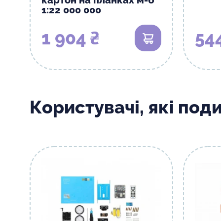
картон на планках м-б
1:22 000 000
1 904 ₴
54
В кошик
Користувачі, які под