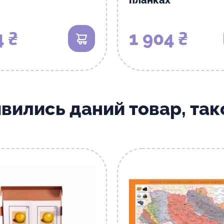
планках
4 ₴
1 904 ₴
В кошик
ивились даний товар, та