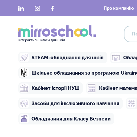
LinkedIn
Instagram
Facebook
Про компанію
Інтерактивні класи для шкіл
STEAM-обладнання для шкіл
Обла
Шкільне обладнання за програмою Ukraine 
Кабінет історії НУШ
Кабінет матем
Засоби для інклюзивного навчання
Обладнання для Класу Безпеки