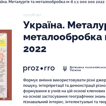
аїна. Металургія та металообробка м-б 1:1 000 000 2022
03027В арт
Україна. Металур
металообробка м
2022
Формує вміння використовувати різні джере
пошуку, інтерпретації та демонстрації різн
формування в учнів на цій основі ключових 
на основі застосування географічних знань
пізнавальний інтерес, інтелектуальні та твор