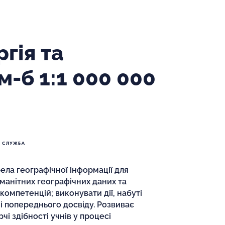
гія та
-б 1:1 000 000
ла географічної інформації для
оманітних географічних даних та
компетенцій; виконувати дії, набуті
 і попереднього досвіду. Розвиває
чі здібності учнів у процесі