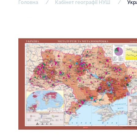
Головна
Кабінет географії НУШ
Укр