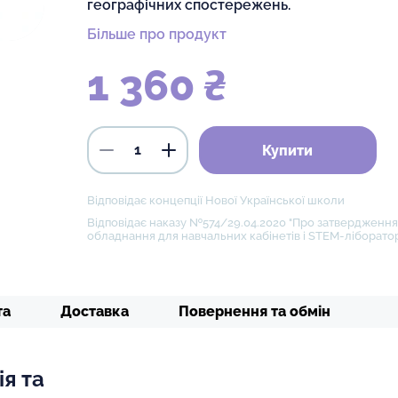
географічних спостережень.
Більше про продукт
1 360 ₴
Купити
Відповідає концепції Нової Української школи
Відповідає наказу №574/29.04.2020 "Про затвердження 
обладнання для навчальних кабінетів і STEM-ліборатор
та
Доставка
Повернення та обмін
ія та