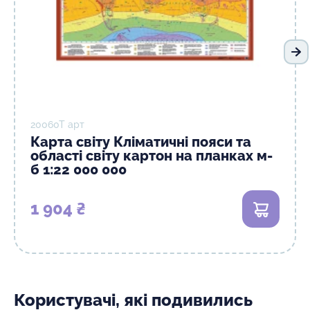
На
20060T арт
Карта світу Кліматичні пояси та
області світу картон на планках м-
б 1:22 000 000
1 904 ₴
В кошик
Користувачі, які подивились