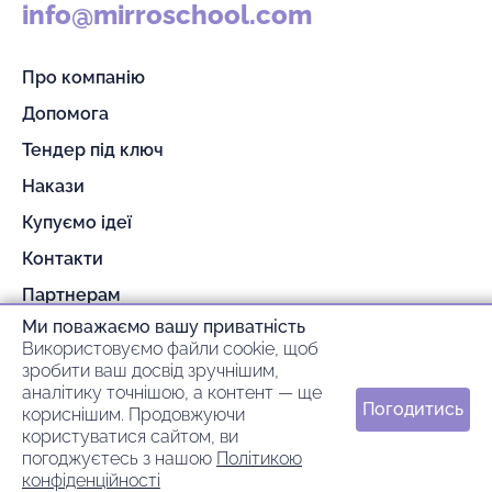
info@mirroschool.com
Про компанію
Допомога
Тендер під ключ
Накази
Купуємо ідеї
Контакти
Партнерам
Ми поважаємо вашу приватність
Гарантія та повернення
Використовуємо файли cookie, щоб
Оплата та доставка
зробити ваш досвід зручнішим,
аналітику точнішою, а контент — ще
Погодитись
кориснішим. Продовжуючи
© 2026 mirroschool
користуватися сайтом, ви
погоджуєтесь з нашою
Політикою
ideil.
Зроблено в
конфіденційності