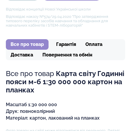
Відповідає концепції Нової Української школи
Відповідає наказу №574/29.04.2020 "Про затвердження
типового переліку засобів навчання та обладнання для
навчальних кабінетів і STEM-лібораторій"
Все про товар
Гарантія
Оплата
Доставка
Повернення та обмін
Все про товар
Карта світу Годинні
пояси м-б 1:30 000 000 картон на
планках
Масштаб 1:30 000 000
Друк: повноколірний
Матеріал: картон, лакований на планках
Фото товару на сайті може відрізнятися від реального. Деталі