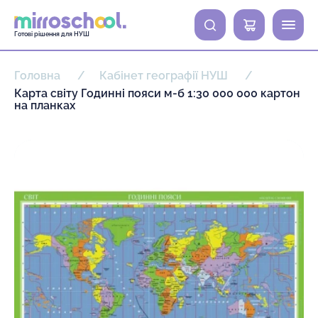
0
Готові рішення для НУШ
Головна
Кабінет географії НУШ
Карта світу Годинні пояси м-б 1:30 000 000 картон
на планках