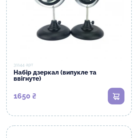
31144 арт
Набір дзеркал (випукле та
ввігнуте)
1650 ₴