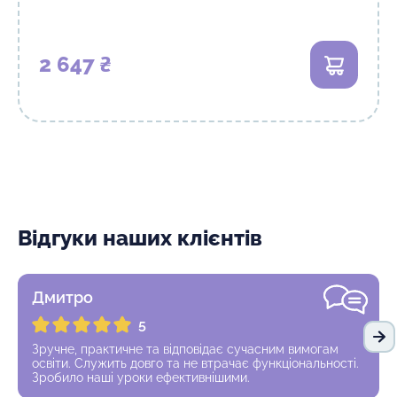
2 647 ₴
В кошик
Відгуки наших клієнтів
Дмитро
5
На
Зручне, практичне та відповідає сучасним вимогам
освіти. Служить довго та не втрачає функціональності.
Зробило наші уроки ефективнішими.