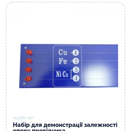
12458а арт
Набір для демонстрації залежності
опору провідника