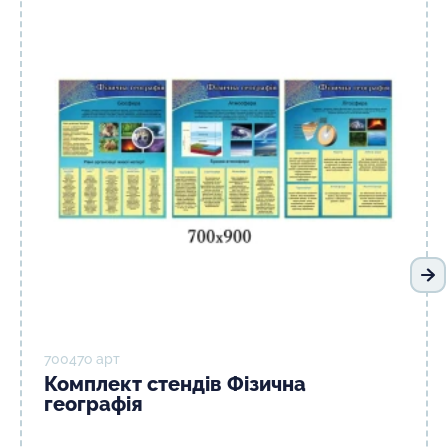
На
70047о арт
Комплект стендів Фізична
географія