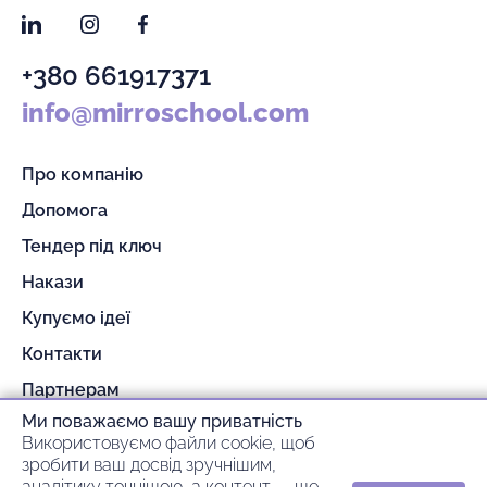
LinkedIn
Instagram
Facebook
+380 661917371
info@mirroschool.com
Про компанію
Допомога
Тендер під ключ
Накази
Купуємо ідеї
Контакти
Партнерам
Ми поважаємо вашу приватність
Гарантія та повернення
Використовуємо файли cookie, щоб
Оплата та доставка
зробити ваш досвід зручнішим,
аналітику точнішою, а контент — ще