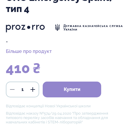
тип 4
-
Більше про продукт
410 ₴
Купити
Відповідає концепції Нової Української школи
Відповідає наказу №574/29.04.2020 "Про затвердження
типового переліку засобів навчання та обладнання для
навчальних кабінетів і STEM-лібораторій"