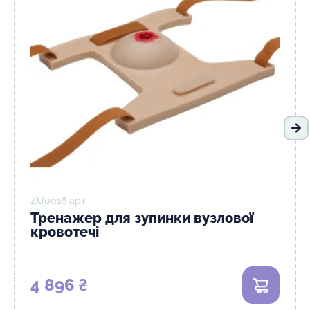
На
ZU0016 арт
Тренажер для зупинки вузлової
кровотечі
4 896 ₴
В кошик