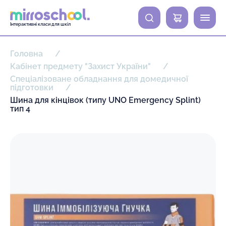
0
Інтерактивні класи для шкіл
Головна
Кабінет предмету "Захист України"
Спеціалізоване обладнання для домедичної
підготовки
Шина для кінцівок (типу UNO Emergency Splint)
тип 4