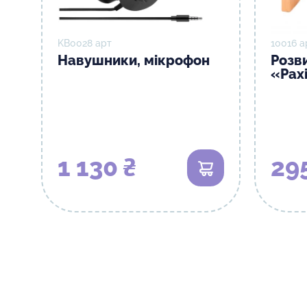
KB0028 арт
10016 а
Навушники, мікрофон
Розв
«Рах
1 130 ₴
29
В кошик