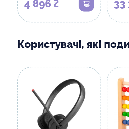
4 896 ₴
33 
В кошик
Користувачі, які под