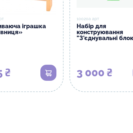
рт
10020а арт
иваюча іграшка
Набір для
івниця»
конструювання
"З'єднувальні бло
5 ₴
3 000 ₴
В кошик