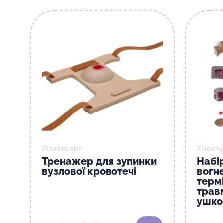
ZU0016 арт
ZU0014
Тренажер для зупинки
Набір
вузлової кровотечі
вогн
термі
трав
ушко