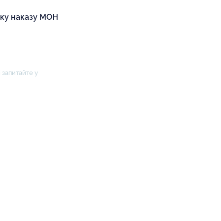
іку наказу МОН
 запитайте у