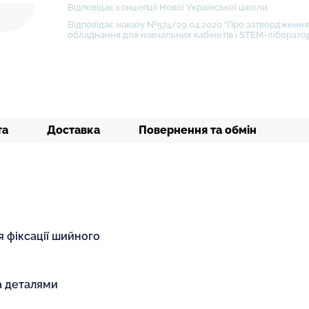
Відповідає концепції Нової Української школи
Відповідає наказу №574/29.04.2020 "Про затвердження 
обладнання для навчальних кабінетів і STEM-ліборатор
та
Доставка
Повернення та обмін
 фіксації шийного
а деталями