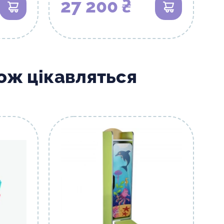
27 200 ₴
В кошик
В кошик
кож цікавляться