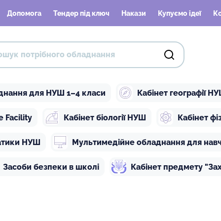
Допомога
Тендер під ключ
Накази
Купуємо ідеї
К
днання для НУШ 1–4 класи
Кабінет географії Н
Facility
Кабінет біології НУШ
Кабінет ф
атики НУШ
Мультимедійне обладнання для нав
Засоби безпеки в школі
Кабінет предмету "Зах