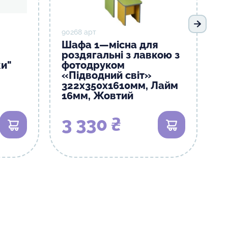
Наступ
90268 арт
Шафа 1—місна для
роздягальні з лавкою з
ки"
фотодруком
«Підводний світ»
322х350х1610мм, Лайм
16мм, Жовтий
3 330 ₴
В кошик
В кошик