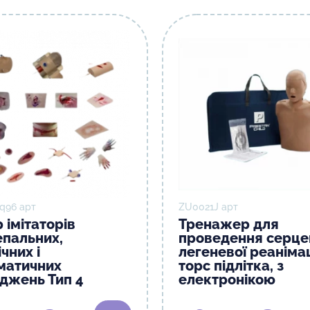
q96 арт
ZU0021J арт
 імітаторів
Тренажер для
епальних,
проведення серце
чних і
легеневої реанімац
матичних
торс підлітка, з
джень Тип 4
електронікою