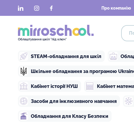
LinkedIn
Instagram
Facebook
Про компанію
Облаштування шкіл "під ключ"
STEAM-обладнання для шкіл
Обла
Шкільне обладнання за програмою Ukraine 
Кабінет історії НУШ
Кабінет матем
Засоби для інклюзивного навчання
Обладнання для Класу Безпеки