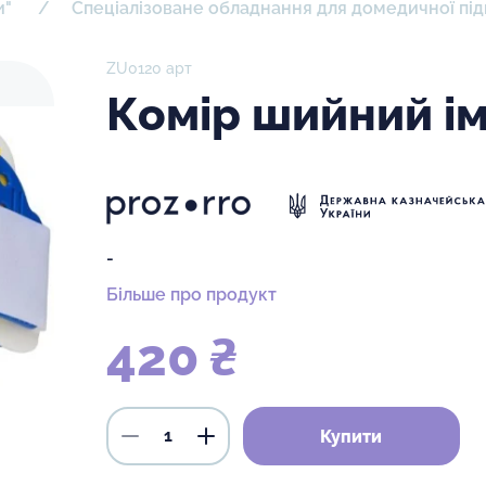
и"
Спеціалізоване обладнання для домедичної пі
ZU0120 арт
Комір шийний ім
-
Більше про продукт
420 ₴
Купити