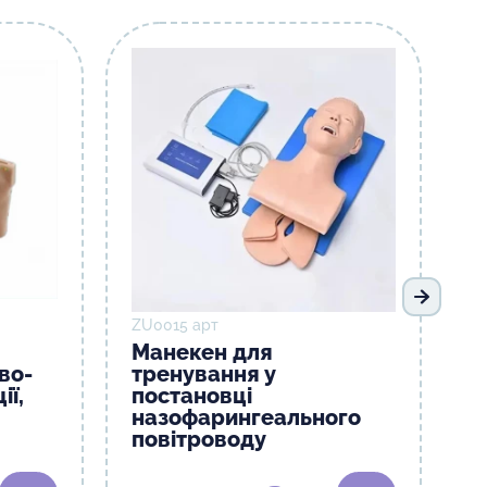
Наступ
ZU0015 арт
Манекен для
во-
тренування у
ії,
постановці
назофарингеального
повітроводу