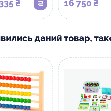
335 ₴
16 750 ₴
В кошик
ивились даний товар, та