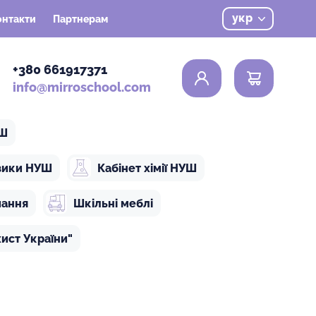
укр
онтакти
Партнерам
0
+380 661917371
info@mirroschool.com
УШ
ізики НУШ
Кабінет хімії НУШ
чання
Шкільні меблі
ист України"