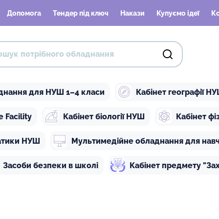
Допомога
Тендер під ключ
Накази
Купуємо ідеї
К
днання для НУШ 1–4 класи
Кабінет географії Н
Facility
Кабінет біології НУШ
Кабінет ф
атики НУШ
Мультимедійне обладнання для нав
Засоби безпеки в школі
Кабінет предмету "Зах