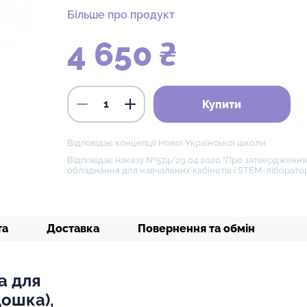
Більше про продукт
4 650 ₴
Купити
Відповідає концепції Нової Української школи
Відповідає наказу №574/29.04.2020 "Про затвердження 
обладнання для навчальних кабінетів і STEM-ліборатор
та
Доставка
Повернення та обмін
а для
дошка),