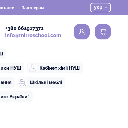
укр
онтакти
Партнерам
0
+380 661917371
info@mirroschool.com
УШ
ізики НУШ
Кабінет хімії НУШ
чання
Шкільні меблі
ист України"