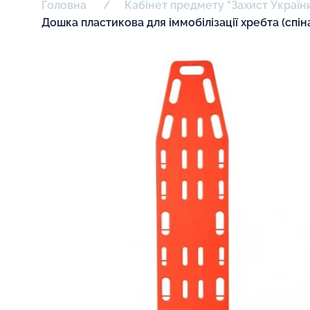
Головна
Кабінет предмету "Захист Україн
Дошка пластикова для іммобілізації хребта (спін