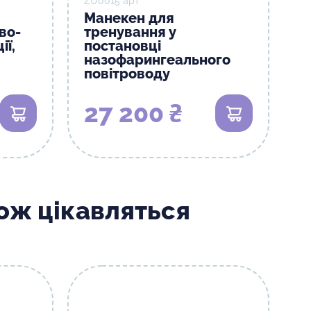
ZU0015 арт
Манекен для
во-
тренування у
ії,
постановці
назофарингеального
повітроводу
27 200 ₴
В кошик
В кошик
кож цікавляться