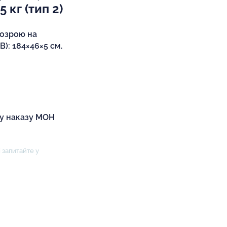
 кг (тип 2)
дозрою на
): 184×46×5 см.
ку наказу МОН
 запитайте у