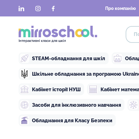
LinkedIn
Instagram
Facebook
Про компанію
Інтерактивні класи для шкіл
STEAM-обладнання для шкіл
Обла
Шкільне обладнання за програмою Ukraine 
Кабінет історії НУШ
Кабінет матем
Засоби для інклюзивного навчання
Обладнання для Класу Безпеки