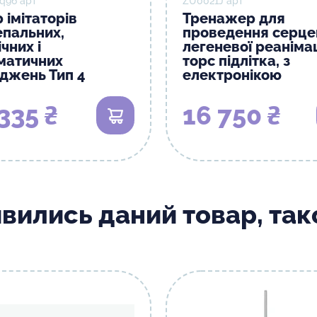
q96 арт
ZU0021J арт
 імітаторів
Тренажер для
епальних,
проведення серце
чних і
легеневої реанімац
матичних
торс підлітка, з
джень Тип 4
електронікою
335 ₴
16 750 ₴
В кошик
ивились даний товар, та