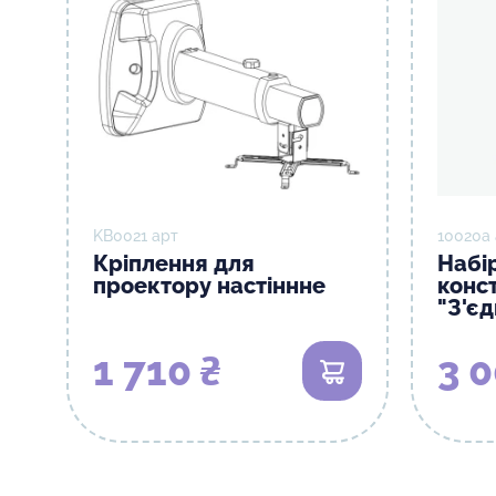
KB0021 арт
10020а
Кріплення для
Набі
проектору настіннне
конс
"З'є
1 710 ₴
3 0
В кошик