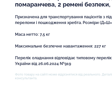
помаранчева, 2 ремені безпеки, 5
Призначена для транспортування пацієнтів з пі
переломи і пошкодження хребта. Розміри (Д×Ш×В
Маса нетто: 7,5 кг
Максимальне безпечне навантаження: 227 кг
Перелік оладнання відповідає типовому перелі
України від 26.06.2024 №919
Фото товару на сайті може відрізнятися від реального. Деталі
консультанта.