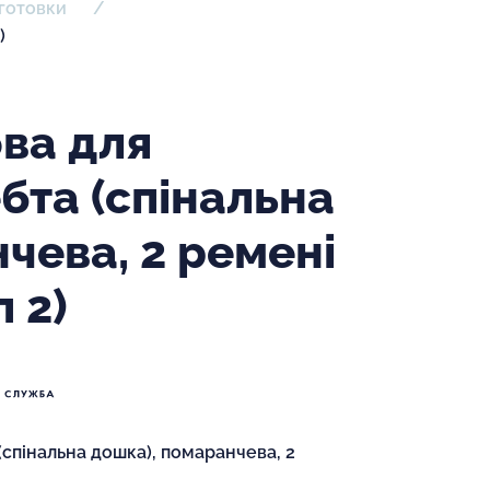
дготовки
)
ва для
ебта (спінальна
чева, 2 ремені
п 2)
(спінальна дошка), помаранчева, 2