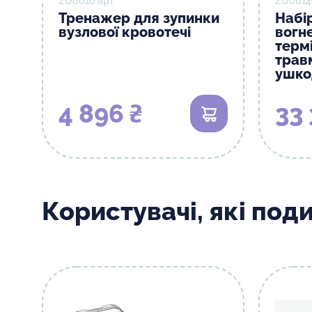
ZU0016 арт
ZU0014
Тренажер для зупинки
Набір
вузлової кровотечі
вогн
термі
трав
ушко
4 896 ₴
33 
В кошик
Користувачі, які под