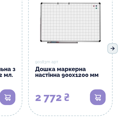
Наступ
90183m арт
ьна з
Дошка маркерна
2 мл.
настінна 900х1200 мм
2 772 ₴
В кошик
В кошик