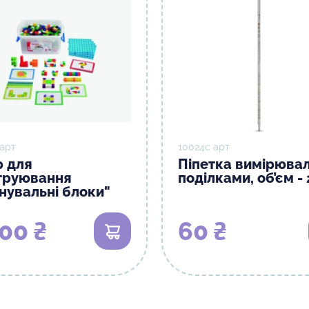
 арт
10024с арт
р для
Піпетка вимірювал
труювання
поділками, об’єм - 
днувальні блоки"
00 ₴
60 ₴
В кошик