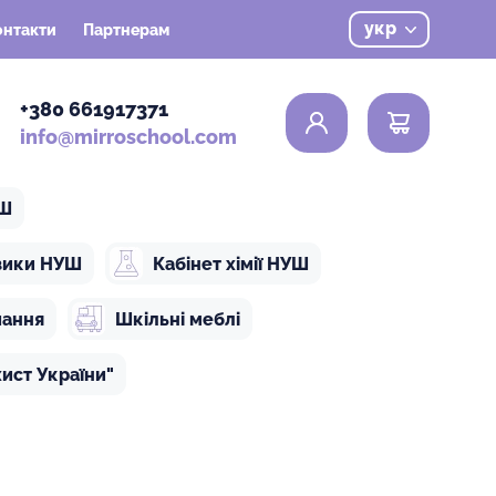
укр
онтакти
Партнерам
0
+380 661917371
info@mirroschool.com
УШ
ізики НУШ
Кабінет хімії НУШ
чання
Шкільні меблі
ист України"