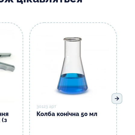
Наступ
30123 арт
ння
Колба конічна 50 мл
 (з