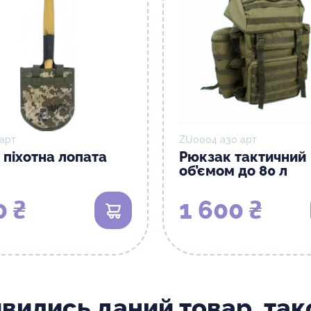
 арт
ZU0004 а30 арт
 піхотна лопата
Рюкзак тактичний
об’ємом до 80 л
0 ₴
1 600 ₴
В кошик
ивились даний товар, та