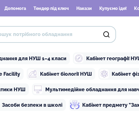
Допомога
Тендер під ключ
Накази
Купуємо ідеї
К
днання для НУШ 1–4 класи
Кабінет географії Н
Facility
Кабінет біології НУШ
Кабінет ф
атики НУШ
Мультимедійне обладнання для нав
Засоби безпеки в школі
Кабінет предмету "Зах