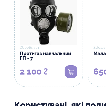
ZU0064 арт
ZU0121
Протигаз навчальний
Мала
ГП - 7
2 100 ₴
65
В кошик
Користувачі, які под