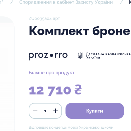
и"
Спорядження в кабінет Захисту України
ZU0035а04 арт
Комплект бронеп
Більше про продукт
12 710 ₴
Купити
Відповідає концепції Нової Української школи