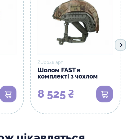
Наступ
ZU0048 арт
Шолом FAST в
комплекті з чохлом
8 525 ₴
В кошик
В кошик
кож цікавляться