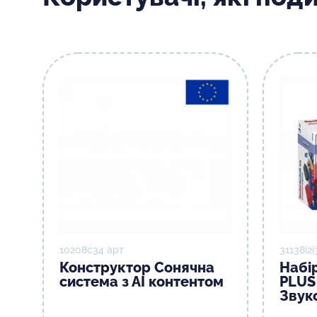
10208с34 арт
31138і2і
Конструктор Сонячна
Набір
система з АІ контентом
PLUS 
Звук