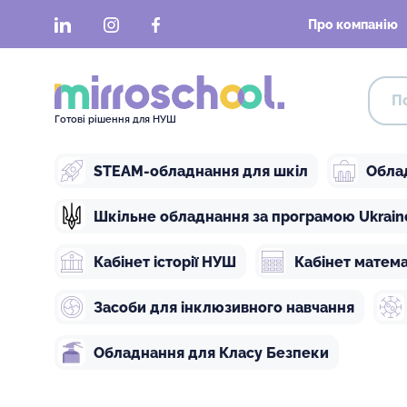
LinkedIn
Instagram
Facebook
Про компанію
Готові рішення для НУШ
STEAM-обладнання для шкіл
Обла
Шкільне обладнання за програмою Ukraine 
Кабінет історії НУШ
Кабінет матем
Засоби для інклюзивного навчання
Обладнання для Класу Безпеки