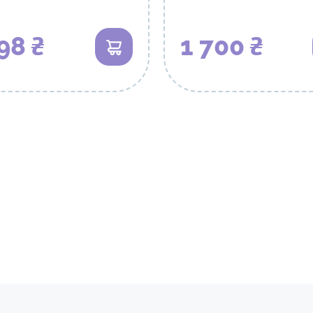
98 ₴
1 700 ₴
В кошик