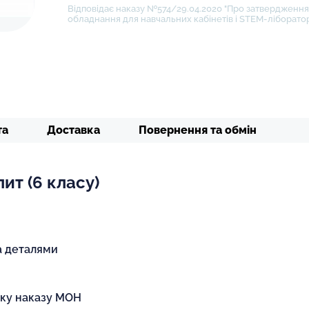
Відповідає наказу №574/29.04.2020 "Про затвердження 
обладнання для навчальних кабінетів і STEM-ліборатор
та
Доставка
Повернення та обмін
ит (6 класу)
а деталями
іку наказу МОН