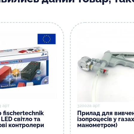
3 арт
32002а арт
 fischertechnik
Прилад для вивче
LED світло та
ізопроцесів у газах
ові контролери
манометром)