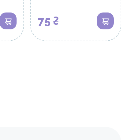
75 ₴
В кошик
В кошик