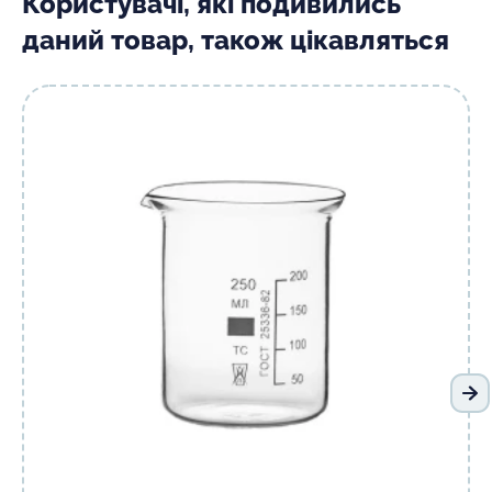
Користувачі, які подивились
даний товар, також цікавляться
На