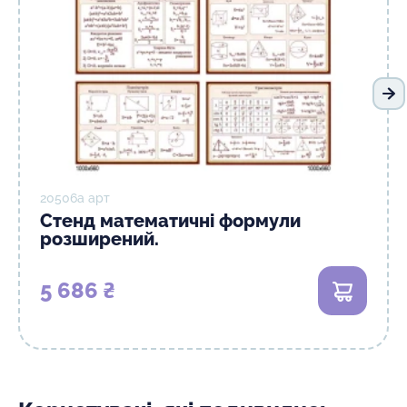
На
20506а арт
Стенд математичні формули
розширений.
5 686 ₴
В кошик