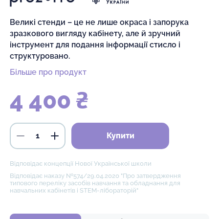
Великі стенди – це не лише окраса і запорука
зразкового вигляду кабінету, але й зручний
інструмент для подання інформації стисло і
структуровано.
Більше про продукт
4 400 ₴
Купити
Відповідає концепції Нової Української школи
Відповідає наказу №574/29.04.2020 "Про затвердження
типового переліку засобів навчання та обладнання для
навчальних кабінетів і STEM-лібораторій"